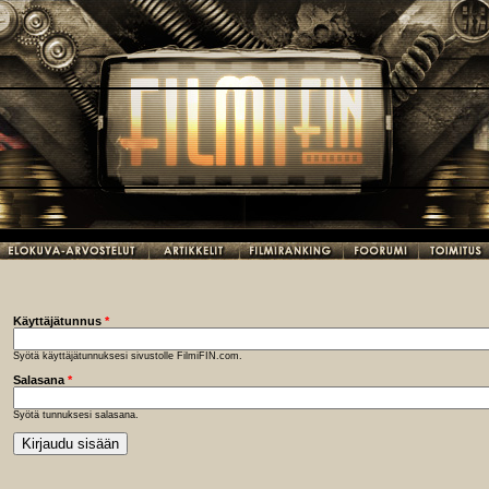
Käyttäjätunnus
*
Syötä käyttäjätunnuksesi sivustolle FilmiFIN.com.
Salasana
*
Syötä tunnuksesi salasana.