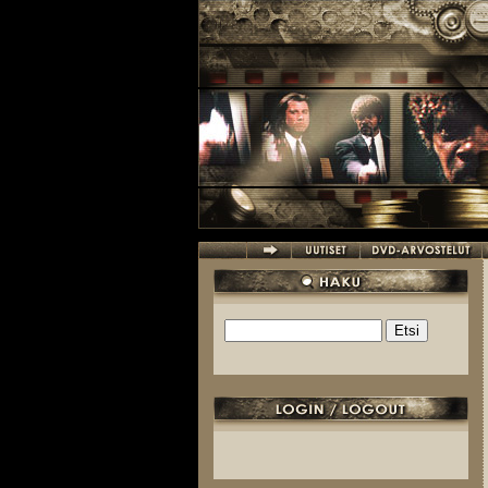
Hyppää pääsisältöön
Etsi
Hakulomake