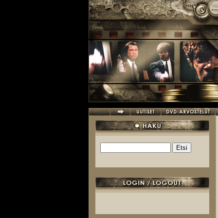
Hyppää pääsisältöön
Etsi
Hakulomake