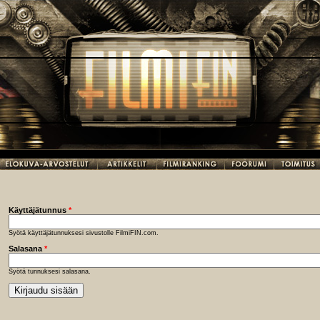
Käyttäjätunnus
*
Syötä käyttäjätunnuksesi sivustolle FilmiFIN.com.
Salasana
*
Syötä tunnuksesi salasana.