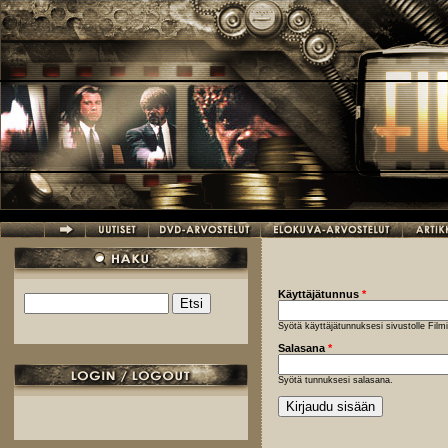
Hyppää pääsisältöön
Käyttäjätunnus
*
Etsi
Hakulomake
Syötä käyttäjätunnuksesi sivustolle Fil
Salasana
*
Syötä tunnuksesi salasana.