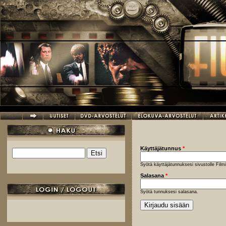
Hyppää pääsisältöön
Käyttäjätunnus
*
Etsi
Hakulomake
Syötä käyttäjätunnuksesi sivustolle Fil
Salasana
*
Syötä tunnuksesi salasana.