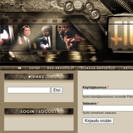
Hyppää pääsisältöön
Käyttäjätunnus
*
Etsi
Hakulomake
Syötä käyttäjätunnuksesi sivustolle Fil
Salasana
*
Syötä tunnuksesi salasana.