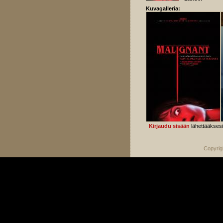
Kuvagalleria:
Kirjaudu sisään
lähettääkses
Copyrig