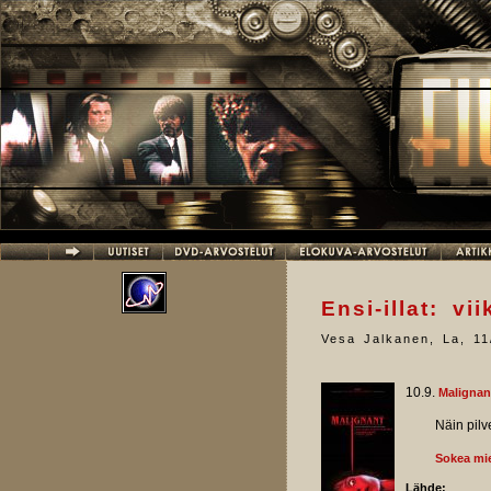
Hyppää pääsisältöön
Ensi-illat: vi
Vesa Jalkanen
,
La, 11
10.9.
Malignan
Näin pilvet
Sokea mie
Lähde: