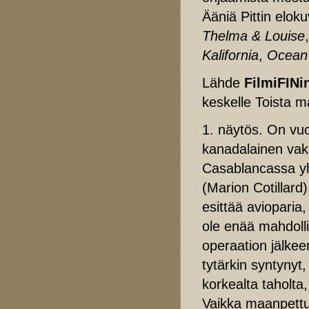
Ääniä Pittin elok
Thelma & Louise
Kalifornia
,
Ocean`
Lähde
FilmiFINi
keskelle Toista 
1. näytös. On vu
kanadalainen vak
Casablancassa yh
(Marion Cotillar
esittää avioparia
ole enää mahdoll
operaation jälkee
tytärkin syntyny
korkealta taholta
Vaikka maanpettu