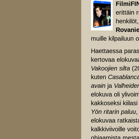
FilmiFI
erittäin
henkilöt
Rovani
muille kilpailuun 
Haettaessa parast
kertovaa elokuvaa
Vakoojien silta
(2
kuten
Casablanc
avain
ja
Valheide
elokuva oli ylivoi
kakkoseksi kiilas
Yön ritarin paluu
elokuvaa ratkaista
kalkkiviivoille voi
ohjaamista mestar