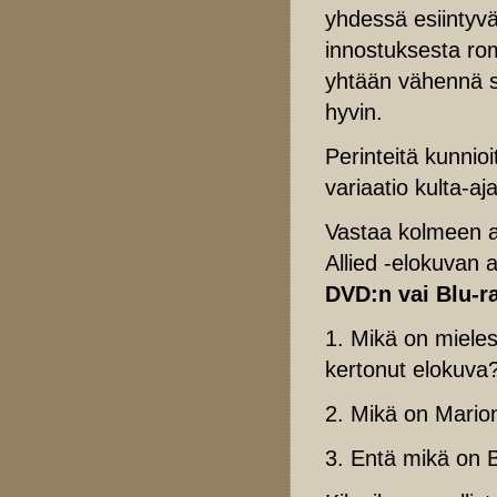
yhdessä esiintyvä
innostuksesta rom
yhtään vähennä si
hyvin.
Perinteitä kunnioi
variaatio kulta-aj
Vastaa kolmeen a
Allied -elokuvan
DVD:n vai Blu-r
1. Mikä on mielest
kertonut elokuva
2. Mikä on Marion
3. Entä mikä on B