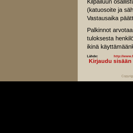
Kilpailuun osallis
(katuosoite ja säh
Vastausaika päät
Palkinnot arvotaa
tuloksesta henkilö
ikinä käyttämään
Lähde:
http://www.f
Kirjaudu sisään
Copyrig