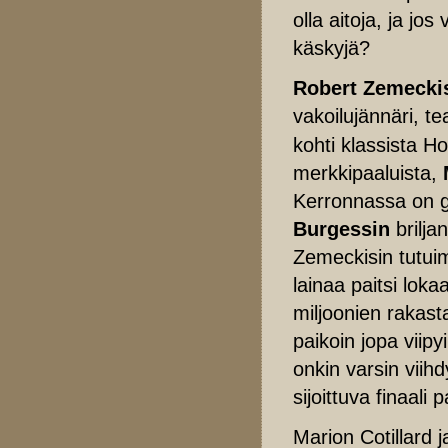
olla aitoja, ja j
käskyjä?
Robert Zemecki
vakoilujännäri, te
kohti klassista Ho
merkkipaaluista,
Kerronnassa on gl
Burgessin
brilja
Zemeckisin tutuim
lainaa paitsi loka
miljoonien rakas
paikoin jopa viip
onkin varsin viihd
sijoittuva finaali
Marion Cotillard 