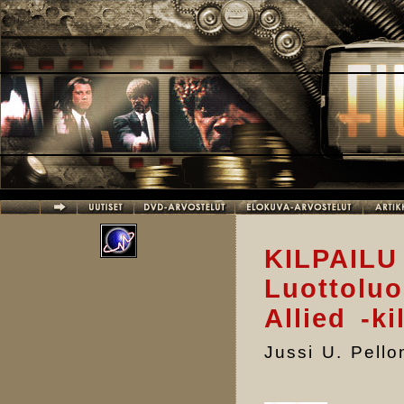
Hyppää pääsisältöön
KILPAIL
Luottoluo
Allied -ki
Jussi U. Pell