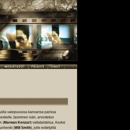
uilla valepuvussa kansansa parissa
 keskelle Jasminen isän, arvostetun
n (
Marwan Kenzari
) valtataistelua. Avuksi
unhenki (
Will Smith
), jolle esitetyillä