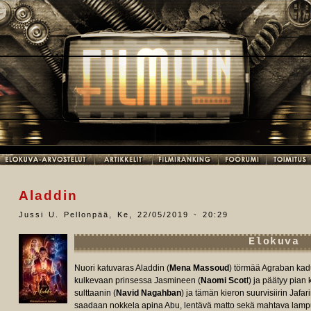
Aladdin
Jussi U. Pellonpää
,
Ke, 22/05/2019 - 20:29
Elokuva
Nuori katuvaras Aladdin (
Mena Massoud
) törmää Agraban kad
kulkevaan prinsessa Jasmineen (
Naomi Scot
t) ja päätyy pian
sulttaanin (
Navid Nagahban
) ja tämän kieron suurvisiirin Jafari
saadaan nokkela apina Abu, lentävä matto sekä mahtava lamp