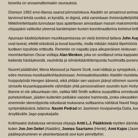
toiveilla on arvaamattomiakin seurauksia.
Disneyn 1992 ensi-iltansa saanut piirroselokuva
Aladdin
on ansainnut animaat
tarvinnut tehdä uusiksi, ei kynällä, ei diginä, eikä varsinkaan ihmisnäyttelijöi
Mikkihiiritehtaalla tunnutaan taas ajateltavan ainoastaan massin maksimointia
ohjaajaksi valikoitui yleensä karskimpien kuvien koordinaattorina toiminut brit
e/tt6139732/fullcredits?
Apunaan käsikirjoituksen muokkaamisessa on vielä toiminut taitava
John Au
ovat laveat, efektit eläväisiä ja kuvat kauniita, mutta mikään määrä tilpehööri
tuotteen lopullista onttoutta. Remmiin on napattu jopa alkuperäisen elokuvan 
moninkertainen Oscar-voittaja
Alan Menken
, joka on sovittanut omia kappal
kaikesta häsläyksestä, vauhdista ja silmänkääntötempuista huolimatta puisev
Nuoret päätähdet, Mena Massoud ja Naomi Scott, ovat nättejä ja symppiksiä, mu
edes monissa musikaalikohtauksissaan. Animaatioklassikko
Aladdin
muisteta
huipputyöstä Hengen äänenä, eikä yhtään sen varjoon jäänyt silloinen suom
siniselle kiusankappaleelle vähintään yhtä persoonallisen soundin kuin Holly
tilanne ei ole alkuunkaan niin, vaikka Will Smith sutkina suupalttina onnist
puhetulvillaan, jääden kuitenkin pelkäksi varjoksi hahmosta, jonka oikeastikin
enemmän stereotypioita edustavat mukavana sulttaanina nähtävä Navid Neg
syntymäikävänä Jafarina.
Nasim Pedrad
on Jasminen hovipalvelija Dalia, ku
ärsyttävälle Jago-papukaijalle.
Kotimaaksi dubatussa versiossa ohjaaja
Antti L.J. Pääkköstä
myöten äänistud
kuten
Jon-Jon Geitel
(Aladdin),
Joonas Saartamo
(Henki),
Anni Kajos
(Jasm
päällepuhuminen ei yksinkertaisesti sovi kuin piirrettyihin.