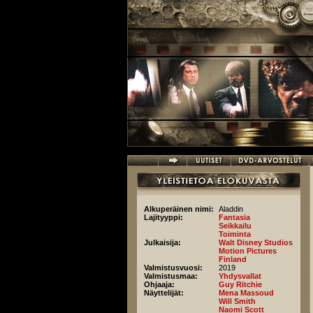
Hyppää pääsisältöön
Alkuperäinen nimi:
Aladdin
Lajityyppi:
Fantasia
Seikkailu
Toiminta
Julkaisija:
Walt Disney Studios
Motion Pictures
Finland
Valmistusvuosi:
2019
Valmistusmaa:
Yhdysvallat
Ohjaaja:
Guy Ritchie
Näyttelijät:
Mena Massoud
Will Smith
Naomi Scott