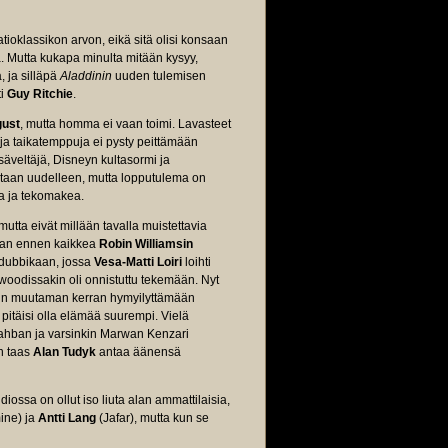
ioklassikon arvon, eikä sitä olisi konsaan
llä. Mutta kukapa minulta mitään kysyy,
, ja silläpä
Aladdinin
uuden tulemisen
ti
Guy Ritchie
.
gust
, mutta homma ei vaan toimi. Lavasteet
ä ja taikatemppuja ei pysty peittämään
säveltäjä, Disneyn kultasormi ja
eitaan uudelleen, mutta lopputulema on
a ja tekomakea.
tta eivät millään tavalla muistettavia
an ennen kaikkea
Robin Williamsin
idubbikaan, jossa
Vesa-Matti Loiri
loihti
woodissakin oli onnistuttu tekemään. Nyt
uukin muutaman kerran hymyilyttämään
 pitäisi olla elämää suurempi. Vielä
ahban ja varsinkin Marwan Kenzari
n taas
Alan Tudyk
antaa äänensä
iossa on ollut iso liuta alan ammattilaisia,
ine) ja
Antti Lang
(Jafar), mutta kun se