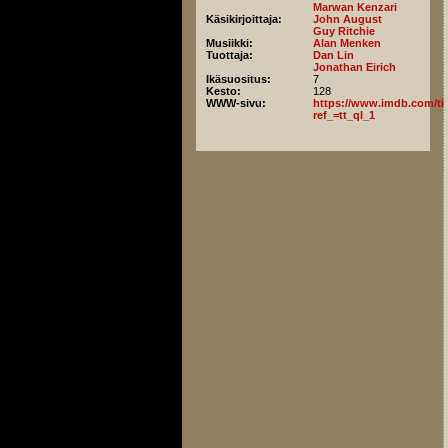
Marwan Kenzari
Käsikirjoittaja:
John August
Guy Ritchie
Musiikki:
Alan Menken
Tuottaja:
Dan Lin
Jonathan Eirich
Ikäsuositus:
7
Kesto:
128
WWW-sivu:
https://www.imdb.com/titl
ref_=tt_ql_1