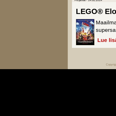
Perjantai - 14.02.2014
LEGO® Elo
Maailma
supersan
Lue lis
Sivut
Copyrig