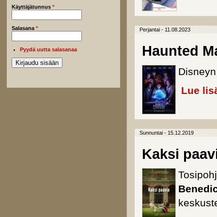
Käyttäjätunnus
*
Salasana
*
Perjantai - 11.08.2023
Haunted M
Pyydä uutta salasanaa
Disneyn 
Lue lis
Sunnuntai - 15.12.2019
Kaksi paav
Tosipoh
Benedi
keskuste