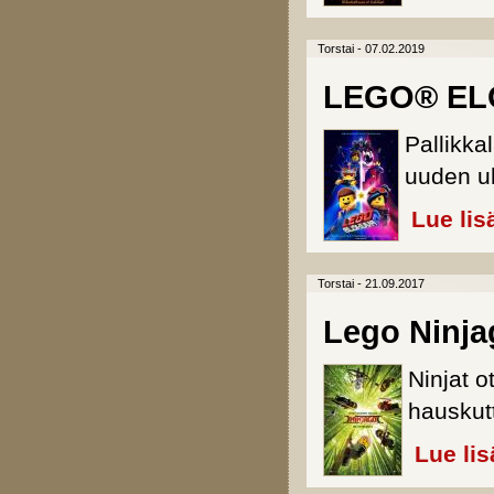
Torstai - 07.02.2019
LEGO® EL
Pallikka
uuden u
Lue lis
Torstai - 21.09.2017
Lego Ninja
Ninjat o
hauskut
Lue lis