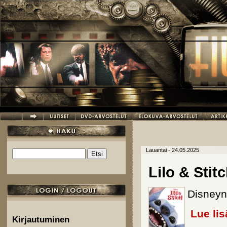
Hyppää pääsisältöön
Lauantai - 24.05.2025
Etsi
Hakulomake
Lilo & Stit
Disneyn 
Lue lis
Kirjautuminen