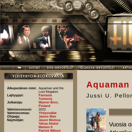
Hyppää pääsisältöön
Aquaman 
Alkuperäinen nimi:
Aquaman and the
Lost Kingdom
Jussi U. Pell
Lajityyppi:
Fantasia
Toiminta
Julkaisija:
Warner Bros.
Finland
Valmistusvuosi:
2023
Valmistusmaa:
Yhdysvallat
Ohjaaja:
James Wan
Näyttelijät:
Jason Momoa
Vuosia o
Yahya Abdul-
Mateen II
Patrick Wilson