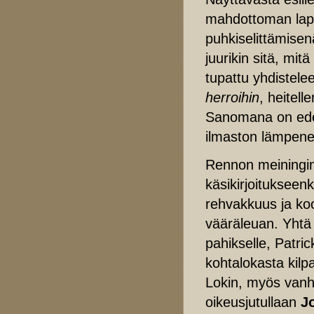
mahdottoman laps
puhkiselittämisen
juurikin sitä, mit
tupattu yhdistele
herroihin
, heitell
Sanomana on edel
ilmaston lämpen
Rennon meiningin 
käsikirjoituksee
rehvakkuus ja ko
vääräleuan. Yhtä 
pahikselle, Patri
kohtalokasta kilpa
Lokin, myös vanh
oikeusjutullaan
J