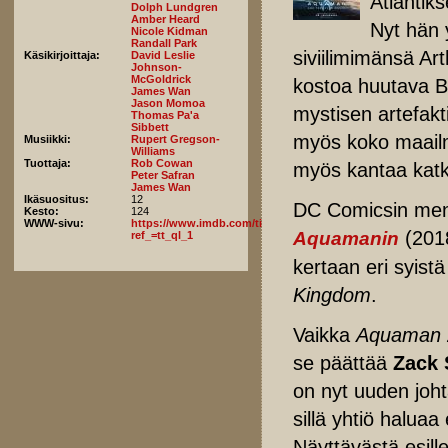
Atlantiks
Dolph Lundgren
Amber Heard
Nyt hän y
Nicole Kidman
Randall Park
siviilimimänsä Art
Käsikirjoittaja:
David Leslie
Johnson-
McGoldrick
kostoa huutava B
James Wan
Jason Momoa
mystisen artefakt
Thomas Pa'a
Sibbett
myös koko maail
Musiikki:
Rupert Gregson-
Williams
Tuottaja:
Rob Cowan
myös kantaa katk
Peter Safran
James Wan
Ikäsuositus:
12
DC Comicsin men
Kesto:
124
WWW-sivu:
https://www.imdb.com/title/tt9663764/fullcredits/?
(201
Aquamanin
ref_=tt_ql_1
kertaan eri syist
Kingdom
.
Vaikka
Aquaman 
se päättää
Zack 
on nyt uuden joh
sillä yhtiö haluaa
Näyttävästä esill