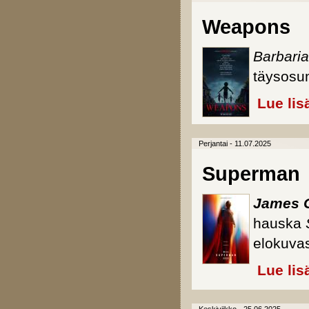
Weapons
Barbari
täysosu
Lue lis
Perjantai - 11.07.2025
Superman
James 
hauska
elokuvas
Lue lis