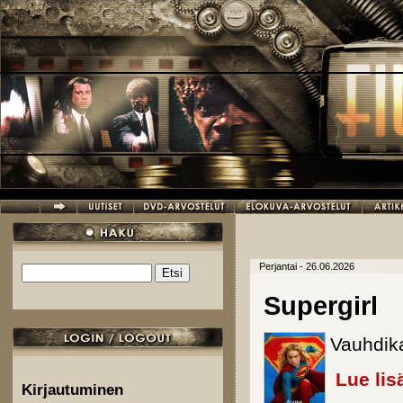
Hyppää pääsisältöön
Perjantai - 26.06.2026
Etsi
Hakulomake
Supergirl
Vauhdika
Lue lis
Kirjautuminen