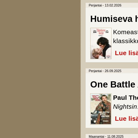
Perjantai - 13.02.2026
Humiseva h
Komeasti
klassik
Lue lis
Perjantai - 26.09.2025
One Battle
Paul T
Nightsin
Lue lis
Maanantai - 11.08.2025