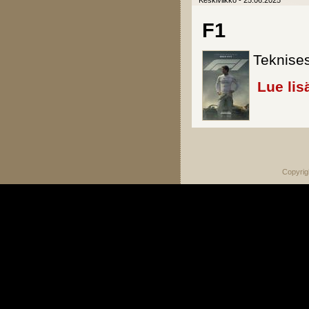
Keskiviikko - 25.06.2025
F1
Teknises
Lue lis
Sivut
Copyrig