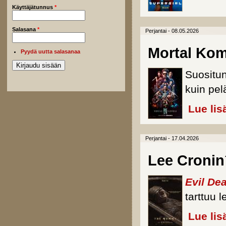
Käyttäjätunnus
*
Salasana
*
Perjantai - 08.05.2026
Mortal Kom
Pyydä uutta salasanaa
Suositun
kuin pelä
Lue lis
Perjantai - 17.04.2026
Lee Croni
Evil Dea
tarttuu 
Lue lis