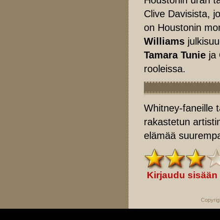
Clive Davisista, 
on Houstonin mo
Williams
julkisuu
Tamara Tunie
ja
rooleissa.
Whitney-faneille t
rakastetun artisti
elämää suurempaa
Kirjaudu sisään
Copyrig