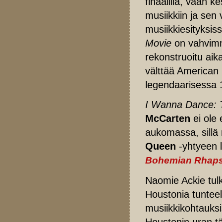
finaalilla, vaan 
musiikkiin ja se
musiikkiesityksis
Movie
on vahvimm
rekonstruoitu aik
välttää American
legendaarisessa 
I Wanna Dance: 
McCarten
ei ole
aukomassa, sillä
Queen
-yhtyeen 
Bohemian Rhap
Naomie Ackie tulk
Houstonia tunteell
musiikkikohtauksi
Houstonin uran tä