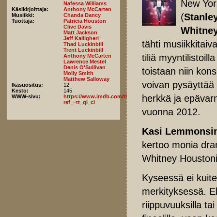
New York
Nafessa Williams
Käsikirjoittaja:
Anthony McCarten
(
Stanle
Musiikki:
Chanda Dancy
Tuottaja:
Patricia Houston
Clive Davis
Whitney
Matt Jackson
Jeff Kalligheri
tähti musiikkitai
Thad Luckinbill
Trent Luckinbill
tiliä myyntilisto
Anthony McCarten
Lawrence Mestel
Denis O'Sullivan
toistaan niin kon
Molly Smith
Matthew Salloway
voivan pysäyttää
Ikäsuositus:
12
Kesto:
145
herkkä ja epävarm
WWW-sivu:
https://www.imdb.com/title/tt12193804/fullcredits/?
ref_=tt_ql_cl
vuonna 2012.
Kasi Lemmonsi
kertoo monia dra
Whitney Houstonin 
Kyseessä ei kuit
merkityksessä. El
riippuvuuksilla ta