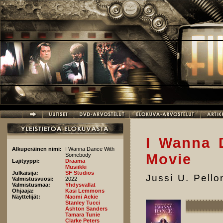
Hyppää pääsisältöön
I Wanna 
Alkuperäinen nimi:
I Wanna Dance With
Movie
Somebody
Lajityyppi:
Draama
Musiikki
Julkaisija:
SF Studios
Jussi U. Pell
Valmistusvuosi:
2022
Valmistusmaa:
Yhdysvallat
Ohjaaja:
Kasi Lemmons
Näyttelijät:
Naomi Ackie
Stanley Tucci
Ashton Sanders
Tamara Tunie
Clarke Peters