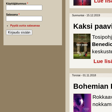
Lue lis
Käyttäjätunnus
*
Salasana
*
Sunnuntai - 15.12.2019
Kaksi paav
Pyydä uutta salasanaa
Tosipoh
Benedi
keskuste
Lue lis
Torstai - 01.11.2018
Bohemian 
Rokkaav
nokkam