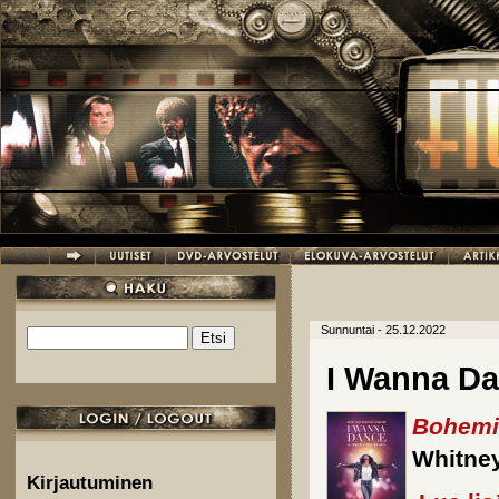
Hyppää pääsisältöön
Sunnuntai - 25.12.2022
Etsi
Hakulomake
I Wanna Da
Bohemi
Whitne
Kirjautuminen