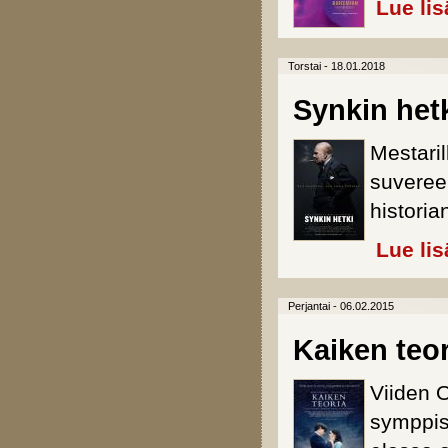
Lue lis
Torstai - 18.01.2018
Synkin het
Mestaril
suvere
historia
Lue lis
Perjantai - 06.02.2015
Kaiken teor
Viiden O
symppis