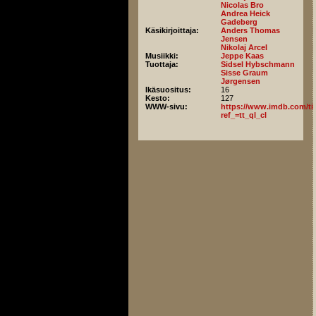
Nicolas Bro
Andrea Heick
Gadeberg
Käsikirjoittaja:
Anders Thomas
Jensen
Nikolaj Arcel
Musiikki:
Jeppe Kaas
Tuottaja:
Sidsel Hybschmann
Sisse Graum
Jørgensen
Ikäsuositus:
16
Kesto:
127
WWW-sivu:
https://www.imdb.com/titl
ref_=tt_ql_cl