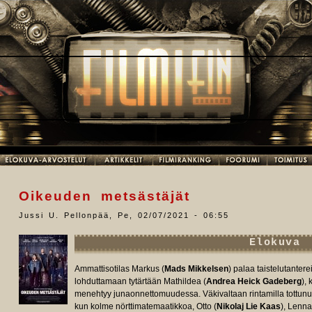
Oikeuden metsästäjät
Jussi U. Pellonpää
,
Pe, 02/07/2021 - 06:55
Elokuva
Ammattisotilas Markus (
Mads Mikkelsen
) palaa taistelutantere
lohduttamaan tytärtään Mathildea (
Andrea Heick Gadeberg
),
menehtyy junaonnettomuudessa. Väkivaltaan rintamilla tottunut
kun kolme nörttimatemaatikkoa, Otto (
Nikolaj Lie Kaas
), Lennar