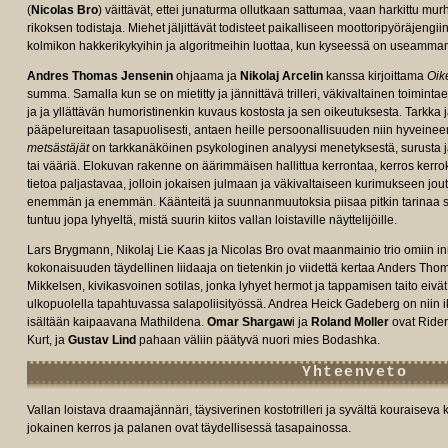
(
Nicolas Bro
) väittävät, ettei junaturma ollutkaan sattumaa, vaan harkittu murha
rikoksen todistaja. Miehet jäljittävät todisteet paikalliseen moottoripyöräjengi
kolmikon hakkerikykyihin ja algoritmeihin luottaa, kun kyseessä on useamma
Andres Thomas Jensenin
ohjaama ja
Nikolaj Arcelin
kanssa kirjoittama
Oik
summa. Samalla kun se on mietitty ja jännittävä trilleri, väkivaltainen toimint
ja ja yllättävän humoristinenkin kuvaus kostosta ja sen oikeutuksesta. Tarkka ja
pääpelureitaan tasapuolisesti, antaen heille persoonallisuuden niin hyvein
metsästäjät
on tarkkanäköinen psykologinen analyysi menetyksestä, surusta ja 
e/tt11655202/fullcredits/?
tai vääriä. Elokuvan rakenne on äärimmäisen hallittua kerrontaa, kerros kerrok
tietoa paljastavaa, jolloin jokaisen julmaan ja väkivaltaiseen kurimukseen jo
enemmän ja enemmän. Käänteitä ja suunnanmuutoksia piisaa pitkin tarinaa siin
tuntuu jopa lyhyeltä, mistä suurin kiitos vallan loistaville näyttelijöille.
Lars Brygmann, Nikolaj Lie Kaas ja Nicolas Bro ovat maanmainio trio omiin in
kokonaisuuden täydellinen liidaaja on tietenkin jo viidettä kertaa Anders Th
Mikkelsen, kivikasvoinen sotilas, jonka lyhyet hermot ja tappamisen taito eivät
ulkopuolella tapahtuvassa salapoliisityössä. Andrea Heick Gadeberg on niin 
isältään kaipaavana Mathildena.
Omar Shargaw
i ja
Roland Moller
ovat Rider
Kurt, ja
Gustav Lind
pahaan väliin päätyvä nuori mies Bodashka.
Yhteenveto
Vallan loistava draamajännäri, täysiverinen kostotrilleri ja syvältä kouraisev
jokainen kerros ja palanen ovat täydellisessä tasapainossa.