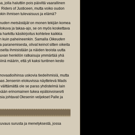
, jolla haluttiin pois päiviltä vaarallinen
in Riders of Justiceen, mutta voiko oudon
nkin ihmisen tulevaisuus ja elämä?
euden metsästäjät
on monen tekijän komea
aelokuva ja takaa-ajo, se on myös koskettava
 harkittu käsikirjoitus kohtelee kaikkia
een kuin paheineenkin. Samalla
Oikeuden
paranemisesta, olivat keinot sitten oikeita
selta ihmisistään ja näiden teoista uutta
utuvan henkilön ratkaisuja ymmärtää yhä
ä määrin, että yli kaksi tuntinen kesto
novaatioihinsa uskovia tiedeihmisiä, mutta
omas Jensenin elokuvissa näyttelevä Mads
 välttämättä ole se paras yhdistelmä lain
ikään erinomainen tukea epätoivoisesrti
sia johtavat Olesenin veljekset Palle ja
a kuvaus surusta ja menetyksestä, jossa