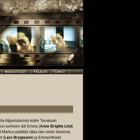
ilta Afganistanista kotiin Tanskaan
 kun perheen äiti Emma (
Anne Brigitte Lind
)
 Markus päättää ottaa lain omiin käsiinsä,
t (
Lars Brygmann
) ja Emmenthaler