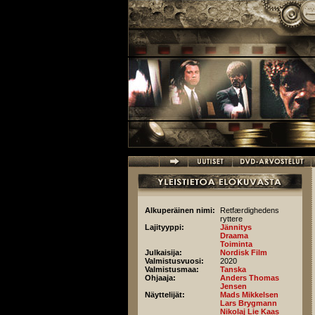
Hyppää pääsisältöön
Alkuperäinen nimi:
Retfærdighedens
ryttere
Lajityyppi:
Jännitys
Draama
Toiminta
Julkaisija:
Nordisk Film
Valmistusvuosi:
2020
Valmistusmaa:
Tanska
Ohjaaja:
Anders Thomas
Jensen
Näyttelijät:
Mads Mikkelsen
Lars Brygmann
Nikolaj Lie Kaas