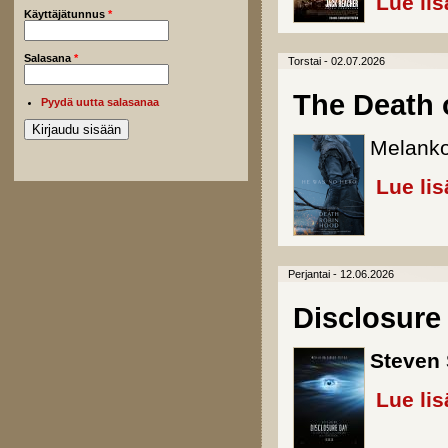
Lue lis
Käyttäjätunnus
*
Salasana
*
Torstai - 02.07.2026
The Death 
Pyydä uutta salasanaa
Melankol
Lue lis
Perjantai - 12.06.2026
Disclosure
Steven 
Lue lis