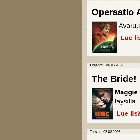
Operaatio 
Avaruu
Lue li
Perjantai - 06.03.2026
The Bride!
Maggie 
täysillä.
Lue lis
Torstai - 05.02.2026