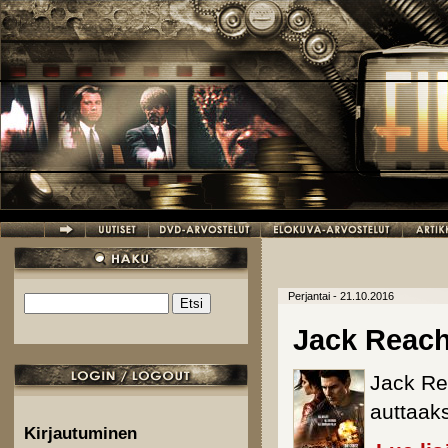
Hyppää pääsisältöön
Perjantai - 21.10.2016
Etsi
Hakulomake
Jack Reach
Jack Re
auttaak
Kirjautuminen