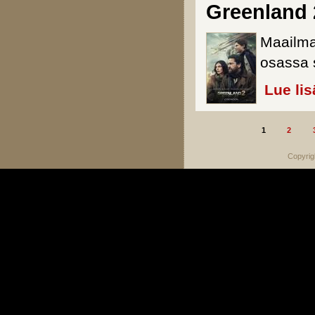
Greenland 
Maailma
osassa s
Lue lis
1
2
Sivut
Copyrig