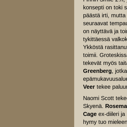
konsepti on toki s
päästä irti, mutta
seuraavat tempau
on näyttävä ja toi
tykittäessä valkok
Ykköstä rasittanut
toimii. Groteskis
tekevät myös tai
Greenberg
, jotk
epämukavuusaluee
Veer
tekee paluu
Naomi Scott tekee
Skyenä.
Rosemar
Cage
ex-diileri ja
hymy tuo mielee