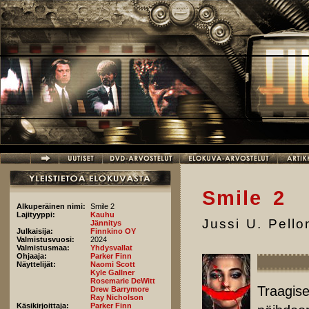
Hyppää pääsisältöön
Smile 2
Alkuperäinen nimi:
Smile 2
Lajityyppi:
Kauhu
Jussi U. Pell
Jännitys
Julkaisija:
Finnkino OY
Valmistusvuosi:
2024
Valmistusmaa:
Yhdysvallat
Ohjaaja:
Parker Finn
Näyttelijät:
Naomi Scott
Kyle Gallner
Rosemarie DeWitt
Traagis
Drew Barrymore
Ray Nicholson
Käsikirjoittaja:
Parker Finn