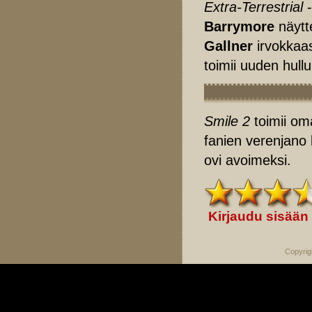
Extra-Terrestrial
-
Barrymore
näytt
Gallner
irvokkaa
toimii uuden hullu
Smile 2
toimii om
fanien verenjano 
ovi avoimeksi.
Kirjaudu sisään
Copyrig