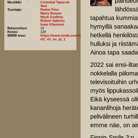
päihdeon
Musiikki:
Cristobal Tapia de
Veer
lähdössä
Tuottaja:
Parker Finn
Marty Bowen
tapahtua kummia. 
Wyck Godfrey
Robert Salerno
Isaac Klausner
hymyillä sanaaka
Ikäsuositus:
16
Kesto:
128
hetkellä henkilös
WWW-sivu:
https://www.imdb.com/title/tt29268110/fullcredits/?
ref_=tt_ov_ql_1
hulluksi ja riistä
Ainoa tapa saada
2022 sai ensi-ilt
nokkelalla piilom
televisoituihin ur
myös lippukassoill
Eikä kyseessä ol
kananlihoja herät
pelivälineen turhi
emme näe, on ai
Finnin
Smile 2
:n,