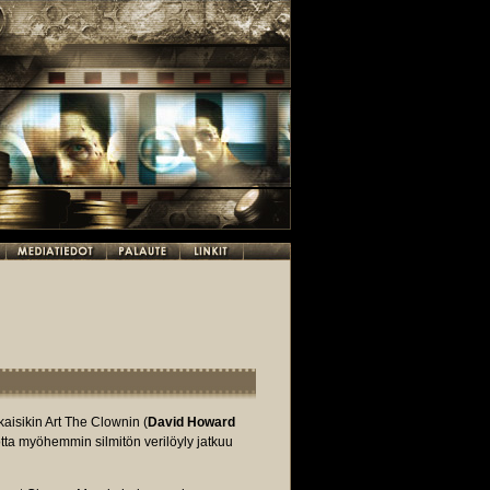
kaisikin Art The Clownin (
David Howard
otta myöhemmin silmitön verilöyly jatkuu