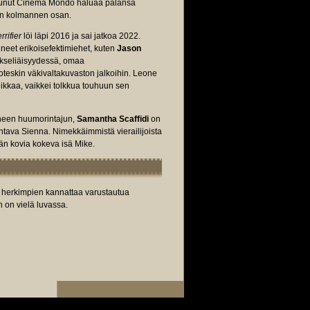
loitunut Cinema Mondo haluaa palansa
an kolmannen osan.
rrifier
löi läpi 2016 ja sai jatkoa 2022.
uneet erikoisefektimiehet, kuten
Jason
kekseliäisyydessä, omaa
teskin väkivaltakuvaston jalkoihin. Leone
iikkaa, vaikkei tolkkua touhuun sen
uneen huumorintajun,
Samantha Scaffidi
on
ntava Sienna. Nimekkäimmistä vierailijoista
än kovia kokeva isä Mike.
tä herkimpien kannattaa varustautua
 on vielä luvassa.