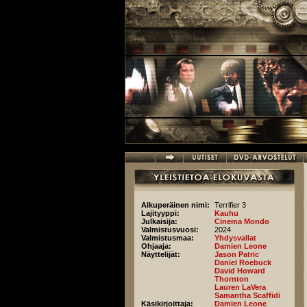
Hyppää pääsisältöön
Alkuperäinen nimi:
Terrifier 3
Lajityyppi:
Kauhu
Julkaisija:
Cinema Mondo
Valmistusvuosi:
2024
Valmistusmaa:
Yhdysvallat
Ohjaaja:
Damien Leone
Näyttelijät:
Jason Patric
Daniel Roebuck
David Howard
Thornton
Lauren LaVera
Samantha Scaffidi
Käsikirjoittaja:
Damien Leone