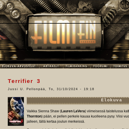
Terrifier 3
Jussi U. Pellonpää
,
To, 31/10/2024 - 19:18
Elokuva
Vaikka Sienna Shaw (
Lauren LaVera
) viimeisessä taistelussa kat
Thornton
) pään, ei pellen perkele kauaa kuolleena pysy. Viisi vu
jalleen, tällä kertaa joulun merkeissä.