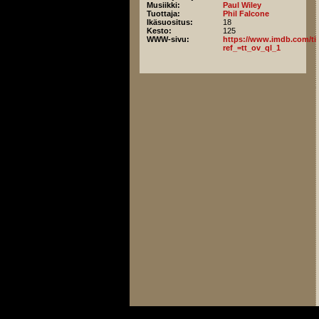
Musiikki:
Paul Wiley
Tuottaja:
Phil Falcone
Ikäsuositus:
18
Kesto:
125
WWW-sivu:
https://www.imdb.com/titl
ref_=tt_ov_ql_1