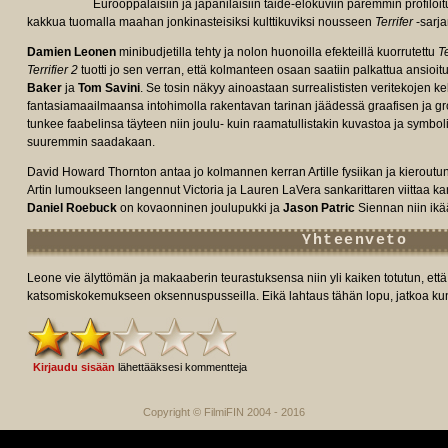
Eurooppalaisiin ja japanilaisiin taide-elokuviin paremmin profi
kakkua tuomalla maahan jonkinasteisiksi kulttikuviksi nousseen
Terrifer
-sarj
Damien Leonen
minibudjetilla tehty ja nolon huonoilla efekteillä kuorrutettu
Te
e/tt27911000/fullcredits/?
Terrifier 2
tuotti jo sen verran, että kolmanteen osaan saatiin palkattua ansioit
Baker
ja
Tom Savini
. Se tosin näkyy ainoastaan surrealististen veritekojen 
fantasiamaailmaansa intohimolla rakentavan tarinan jäädessä graafisen ja gro
tunkee faabelinsa täyteen niin joulu- kuin raamatullistakin kuvastoa ja symbol
suuremmin saadakaan.
David Howard Thornton antaa jo kolmannen kerran Artille fysiikan ja kierout
Artin lumoukseen langennut Victoria ja Lauren LaVera sankarittaren viittaa ka
Daniel
Roebuck
on kovaonninen joulupukki ja
Jason Patric
Siennan niin ikä
Yhteenveto
Leone vie älyttömän ja makaaberin teurastuksensa niin yli kaiken totutun, et
katsomiskokemukseen oksennuspusseilla. Eikä lahtaus tähän lopu, jatkoa kun
Kirjaudu sisään
lähettääksesi kommentteja
Copyright © FilmiFIN 2004 - 2016