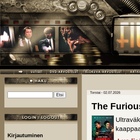
Hyppää pääsisältöön
Torstai - 02.07.2026
Etsi
Hakulomake
The Furiou
Ultravä
kaappaa
Kirjautuminen