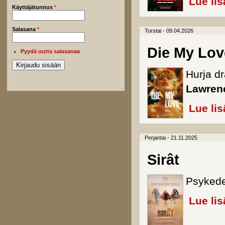
Lue lis
Käyttäjätunnus
*
Salasana
*
Torstai - 09.04.2026
Die My Lov
Pyydä uutta salasanaa
Hurja d
Lawren
Lue lis
Perjantai - 21.11.2025
Sirât
Psykede
Lue lis