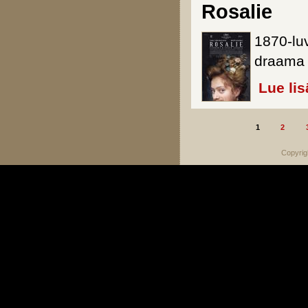
Rosalie
1870-lu
draama n
Lue lis
1
2
Sivut
Copyrig