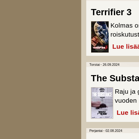
Terrifier 3
Kolmas 
roiskutus
Lue lisä
Torstai - 26.09.2024
The Subst
Raju ja
vuoden 
Lue lis
Perjantai - 02.08.2024