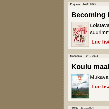
Perjantai - 14.03.2025
Becoming 
Loistav
suurimm
Lue lis
Maanantai - 02.12.2024
Koulu maai
Mukava 
Lue lis
Torstai - 31.10.2024