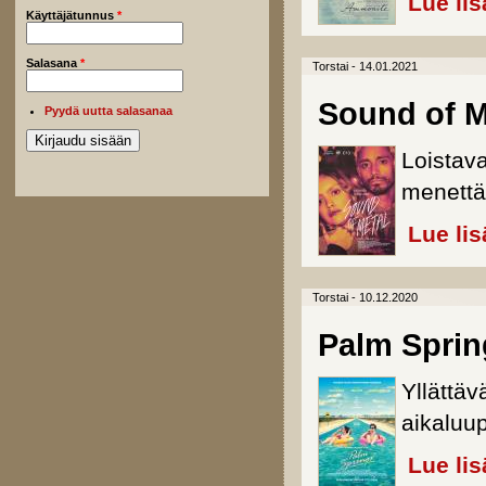
Lue lis
Käyttäjätunnus
*
Salasana
*
Torstai - 14.01.2021
Sound of M
Pyydä uutta salasanaa
Loistav
menettä
Lue lis
Torstai - 10.12.2020
Palm Sprin
Yllättäv
aikaluu
Lue lis