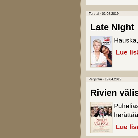
Torstai - 01.08.2019
Late Night
Hauska, 
Lue lis
Perjantai - 19.04.2019
Rivien väli
Puhelias
herättää 
Lue lis