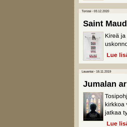
Torstai - 03.12.2020
Saint Maud
Kireä ja
uskonno
Lue lis
Lauantai - 16.11.2019
Jumalan a
Tosipoh
kirkkoa 
jatkaa 
Lue lis