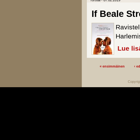
Torstai - 07.02.2019
If Beale St
Raviste
Harlemi
Lue lis
« ensimmäinen
‹ e
Sivut
Copyrig