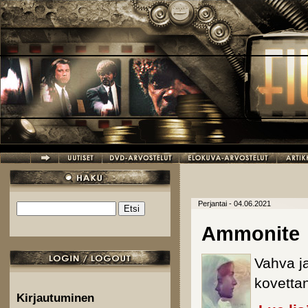
Hyppää pääsisältöön
Perjantai - 04.06.2021
Etsi
Hakulomake
Ammonite
Vahva j
kovettan
Kirjautuminen