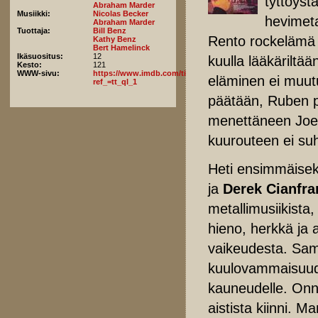
tyttöystä
Abraham Marder
Musiikki:
Nicolas Becker
hevimet
Abraham Marder
Tuottaja:
Bill Benz
Rento rockelämä 
Kathy Benz
Bert Hamelinck
Ikäsuositus:
12
kuulla lääkäriltä
Kesto:
121
WWW-sivu:
https://www.imdb.com/title/tt5363618/fullcredits?
eläminen ei muutu
ref_=tt_ql_1
päätään, Ruben 
menettäneen Joe
kuurouteen ei s
Heti ensimmäiseks
ja
Derek Cianfr
metallimusiikista
hieno, herkkä ja
vaikeudesta. Sama
kuulovammaisuudes
kauneudelle. Onne
aistista kiinni. 