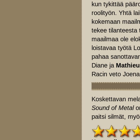
kun tykittää pää
roolityön. Yhtä la
kokemaan maailma
tekee tilanteest
maailmaa ole elok
loistavaa työtä L
pahaa sanottava
Diane ja
Mathieu
Racin veto Joena
Koskettavan mela
Sound of Metal
on
paitsi silmät, my