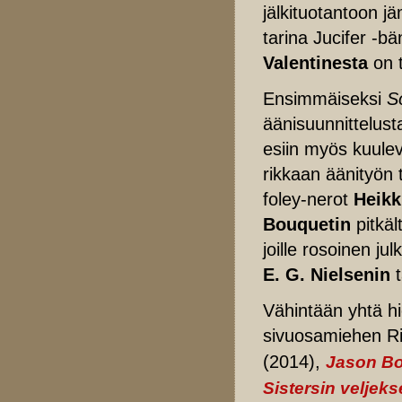
jälkituotantoon j
tarina Jucifer -b
Valentinesta
on 
Ensimmäiseksi
S
äänisuunnittelust
esiin myös kuulev
rikkaan äänityön 
foley-nerot
Heikk
Bouquetin
pitkä
joille rosoinen j
E. G. Nielsenin
t
Vähintään yhtä h
sivuosamiehen R
(2014),
Jason B
Sistersin veljeks