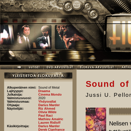
Hyppää pääsisältöön
Sound of
Alkuperäinen nimi:
Sound of Metal
Lajityyppi:
Draama
Jussi U. Pell
Julkaisija:
Cinema Mondo
Valmistusvuosi:
2020
Valmistusmaa:
Yhdysvallat
Ohjaaja:
Darius Marder
Näyttelijät:
Riz Ahmed
Olivia Wilde
Paul Raci
Mathieu Amalric
Nelisen 
Lauren Ridloff
Käsikirjoittaja:
Darius Marder
Derek Cianfrance