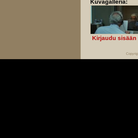
Kuvagalleria:
Kirjaudu sisään
Copyrig