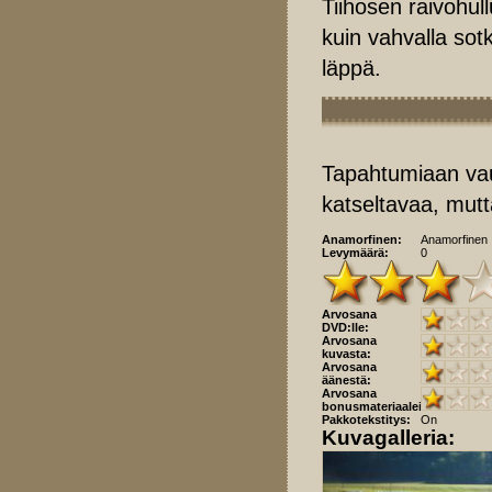
Tiihosen raivohull
kuin vahvalla so
läppä.
Tapahtumiaan vauh
katseltavaa, mut
Anamorfinen:
Anamorfinen
Levymäärä:
0
Arvosana
DVD:lle:
Arvosana
kuvasta:
Arvosana
äänestä:
Arvosana
bonusmateriaaleista:
Pakkotekstitys:
On
Kuvagalleria: