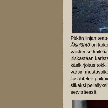
Pitkän linjan teat
Äkkilähtö
on kokon
vaikkei se kaikki
niskastaan karis
käsikirjoitus tök
varsin mustavalko
lipsahtelee paiko
silkaksi pelleilyk
setvittäessä.