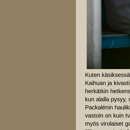
Kuten käsiksessäk
Kaihuan ja kivast
herkätkin hetkens
kun alalla pysyy,
Packalénin haulik
vastoin on kuin t
myös virolaiset ga