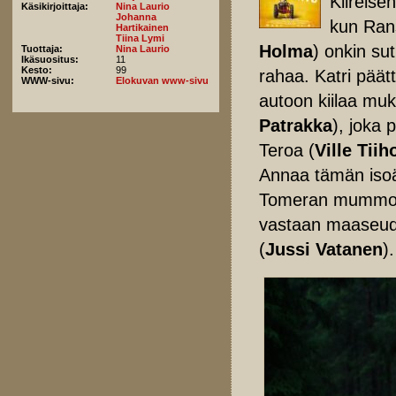
Kiireise
Käsikirjoittaja:
Nina Laurio
Johanna
kun Rans
Hartikainen
Tiina Lymi
Holma
) onkin sut
Tuottaja:
Nina Laurio
Ikäsuositus:
11
Kesto:
99
rahaa. Katri pää
WWW-sivu:
Elokuvan www-sivu
autoon kiilaa mu
Patrakka
), joka 
Teroa (
Ville Tii
Annaa tämän isoä
Tomeran mummon l
vastaan maaseudu
(
Jussi Vatanen
).