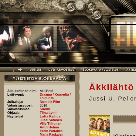
Hyppää pääsisältöön
Äkkilähtö
Alkuperäinen nimi:
Äkkilähtö
Lajityyppi:
Draama / Komedia /
Jussi U. Pell
Toiminta
Julkaisija:
Nordisk Film
Valmistusvuosi:
2016
Valmistusmaa:
Suomi
Ohjaaja:
Tiina Lymi
Näyttelijät:
Lotta Kaihua
Jussi Vatanen
Ville Tiihonen
Antti Holma
Eedit Patrakka
Marja Packalen