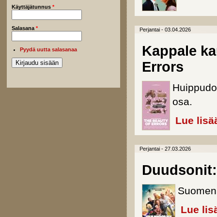
Käyttäjätunnus
*
Salasana
*
Perjantai - 03.04.2026
Kappale ka
Pyydä uutta salasanaa
Errors
Huippudo
osa.
Lue lisä
Perjantai - 27.03.2026
Duudsonit:
Suomen J
Lue lis