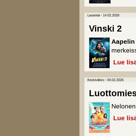
Lauantai - 14.02.2026
Vinski 2
Aapeli
merkeis
Lue lis
Keskiviikko - 04.02.2026
Luottomies
Nelonen 
Lue lis