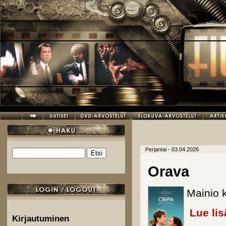
Hyppää pääsisältöön
Perjantai - 03.04.2026
Etsi
Hakulomake
Orava
Mainio 
Lue lis
Kirjautuminen