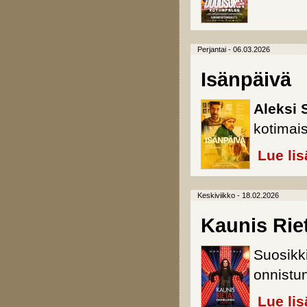
Perjantai - 06.03.2026
Isänpäivä
Aleksi
kotimai
Lue lis
Keskiviikko - 18.02.2026
Kaunis Rie
Suosikki
onnistun
Lue lis