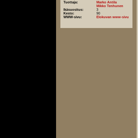
Tuottaja:
Marko Antila
Mikko Tenhunen
Ikäsuositus:
3
Kesto:
90
WWW-sivu:
Elokuvan www-sivu