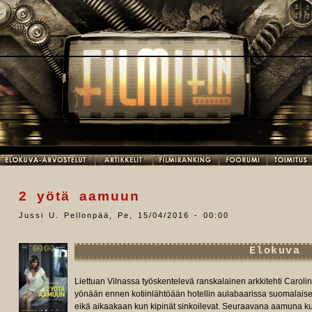
2 yötä aamuun
Jussi U. Pellonpää
,
Pe, 15/04/2016 - 00:00
Elokuva
Liettuan Vilnassa työskentelevä ranskalainen arkkitehti Carolin
yönään ennen kotiinlähtöään hotellin aulabaarissa suomalaise
eikä aikaakaan kun kipinät sinkoilevat. Seuraavana aamuna ku