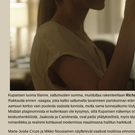
Kuparisen luoma tilanne, sattumusten summa, muistuttaa rakenteeltaan
Richa
Rakkautta ennen
-saagaa, joka kattoi sattumalta tavanneen pariskunnan eläm
aamuun
kertoo vain puolesta sadasta tunnista, mutta sama tunnejatkumo löyty
Mistään plaginoinnista ei kuitenkaan ole kysymys, sillä Kuparisen näkemys on k
keskushenkilöistä, Jaakosta ja Carolinesta, ovat paitsi yllätyksellisiä, myös 
romantiikka ja realismi kohtaavat modernissa maailmassa hallitun harkitusti.
Marie-Josée Croze ja Mikko Nousiainen näyttelevät vaativat rooliinsa erinomais