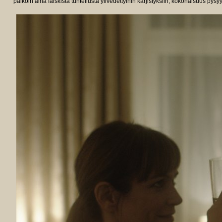
paikoin aina falskista tunteilusta ylivedettyihin kärjistyksiin, kokonaisuus pysy