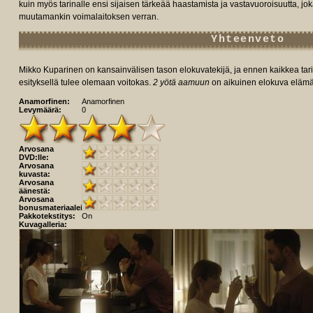
kuin myös tarinalle ensi sijaisen tärkeää haastamista ja vastavuoroisuutta, j
muutamankin voimalaitoksen verran.
Yhteenveto
Mikko Kuparinen on kansainvälisen tason elokuvatekijä, ja ennen kaikkea tarin
esityksellä tulee olemaan voitokas.
2 yötä aamuun
on aikuinen elokuva elämästä
Anamorfinen:
Anamorfinen
Levymäärä:
0
Arvosana
DVD:lle:
Arvosana
kuvasta:
Arvosana
äänestä:
Arvosana
bonusmateriaaleista:
Pakkotekstitys:
On
Kuvagalleria: