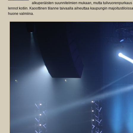
alkuperäisten suunnitelmien mukaan, mutta tulivuorenpurkau
lennot kotiin. Kaoottinen tilanne taivaalla aiheuttaa kaupungin majoitustilois
huone valmiina.