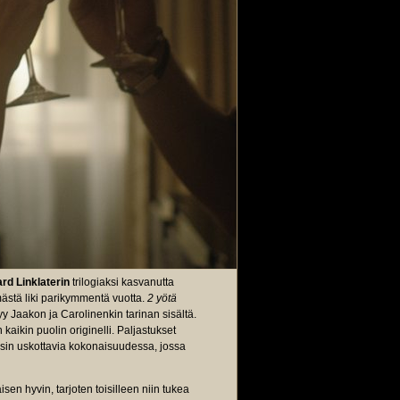
rd Linklaterin
trilogiaksi kasvanutta
ästä liki parikymmentä vuotta.
2 yötä
y Jaakon ja Carolinenkin tarinan sisältä.
aikin puolin originelli. Paljastukset
täysin uskottavia kokonaisuudessa, jossa
en hyvin, tarjoten toisilleen niin tukea