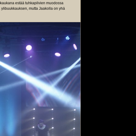
s kaukana estää tuhkapilvien muodossa
sa ylibuukkauksen, mutta Jaakolla on yhä