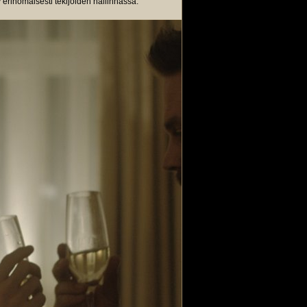
y erinomaisesti tekijöiden hallinnassa.