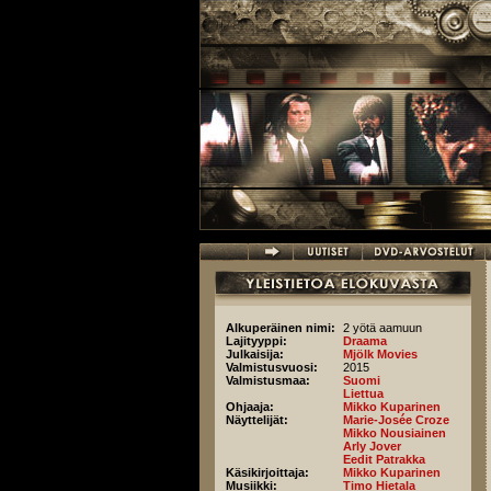
Hyppää pääsisältöön
Alkuperäinen nimi:
2 yötä aamuun
Lajityyppi:
Draama
Julkaisija:
Mjölk Movies
Valmistusvuosi:
2015
Valmistusmaa:
Suomi
Liettua
Ohjaaja:
Mikko Kuparinen
Näyttelijät:
Marie-Josée Croze
Mikko Nousiainen
Arly Jover
Eedit Patrakka
Käsikirjoittaja:
Mikko Kuparinen
Musiikki:
Timo Hietala