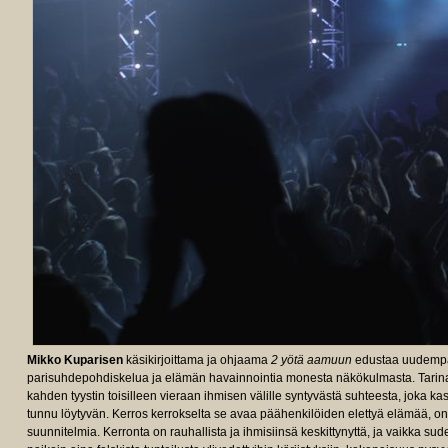
Mikko Kuparisen
käsikirjoittama ja ohjaama
2 yötä aamuun
edustaa uudempaa
parisuhdepohdiskelua ja elämän havainnointia monesta näkökulmasta. Tarin
kahden tyystin toisilleen vieraan ihmisen välille syntyvästä suhteesta, joka kas
tunnu löytyvän. Kerros kerrokselta se avaa päähenkilöiden elettyä elämää, onn
suunnitelmia. Kerronta on rauhallista ja ihmisiinsä keskittynyttä, ja vaikka 