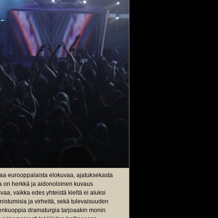
 eurooppalaista elokuvaa, ajatuksekasta
a on herkkä ja aidonoloinen kuvaus
vaa, vaikka edes yhteistä kieltä ei aluksi
istumisia ja virheitä, sekä tulevaisuuden
sudenkuoppia dramaturgia tarjoaakin monin