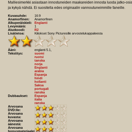
Malliesimerkki asiastaan innostuneiden maakareiden innosta luoda jatko-osia i
ja kykyä nähdä. Ei suositella edes originaalin vannoutuneimmille faneille.
Kuvasuhde:
16:9
Anamorfinen:
Anamorfinen
Alkuperäiskieli:
Englanti
Levymäärä:
1
Aluekoodi:
R2
Lisätietoa:
Kiitokset Sony Picturesille arvostelukappaleesta
Ääni:
englanti 5.1,
Tekstitys:
suomi
ruotsi
tanska
norja
Englanti
arabia
Espanja
hindi
hollanti
Saksa
portugali
ranska
Dubbaukset:
Espanja
italia
ranska
Arvosana
DVD:lle:
Arvosana
kuvasta:
Arvosana
äänestä:
Arvosana
bonusmateriaaleista: