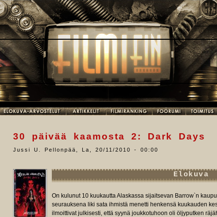
30 päivää kaamosta 2: Dark Days
Jussi U. Pellonpää
,
La, 20/11/2010 - 00:00
Elokuva
On kulunut 10 kuukautta Alaskassa sijaitsevan Barrow`n kaup
seurauksena liki sata ihmistä menetti henkensä kuukauden k
ilmoittivat julkisesti, että syynä joukkotuhoon oli öljyputken rä