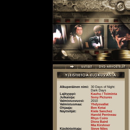
Hyppää pääsisältöön
Alkuperäinen nimi:
30 Days of Night:
Dark Days
Lajityyppi:
Kauhu / Toiminta
Julkaisija:
Sony Pictures
Valmistusvuosi:
2010
Valmistusmaa:
Yhdysvallat
Ohjaaja:
Ben Ketai
Näyttelijät:
Kiele Sanchez
Harold Perrineau
Rhys Coiro
Diora Baird
Mia Kirshner
Käsikirjoittaja:
Steve Niles