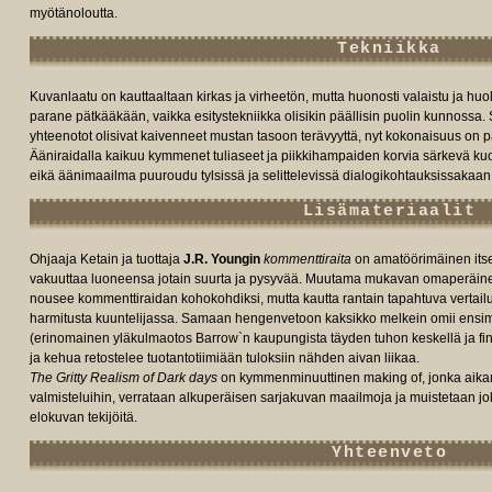
myötänoloutta.
Tekniikka
Kuvanlaatu on kauttaaltaan kirkas ja virheetön, mutta huonosti valaistu ja huo
parane pätkääkään, vaikka esitystekniikka olisikin päällisin puolin kunnossa.
yhteenotot olisivat kaivenneet mustan tasoon terävyyttä, nyt kokonaisuus on 
Ääniraidalla kaikuu kymmenet tuliaseet ja piikkihampaiden korvia särkevä kuol
eikä äänimaailma puuroudu tylsissä ja selittelevissä dialogikohtauksissakaan
Lisämateriaalit
Ohjaaja Ketain ja tuottaja
J.R. Youngin
kommenttiraita
on amatöörimäinen its
vakuuttaa luoneensa jotain suurta ja pysyvää. Muutama mukavan omaperäine
nousee kommenttiraidan kohokohdiksi, mutta kautta rantain tapahtuva vertail
harmitusta kuuntelijassa. Samaan hengenvetoon kaksikko melkein omii ensim
(erinomainen yläkulmaotos Barrow`n kaupungista täyden tuhon keskellä ja fin
ja kehua retostelee tuotantotiimiään tuloksiin nähden aivan liikaa.
The Gritty Realism of Dark days
on kymmenminuuttinen making of, jonka aika
valmisteluihin, verrataan alkuperäisen sarjakuvan maailmoja ja muistetaan j
elokuvan tekijöitä.
Yhteenveto