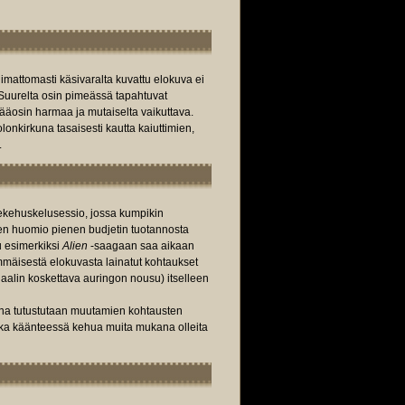
limattomasti käsivaralta kuvattu elokuva ei
 Suurelta osin pimeässä tapahtuvat
pääosin harmaa ja mutaiselta vaikuttava.
onkirkuna tasaisesti kautta kaiuttimien,
.
ekehuskelusessio, jossa kumpikin
n huomio pienen budjetin tuotannosta
u esimerkiksi
Alien
-saagaan saa aikaan
mäisestä elokuvasta lainatut kohtaukset
aalin koskettava auringon nousu) itselleen
na tutustutaan muutamien kohtausten
oka käänteessä kehua muita mukana olleita