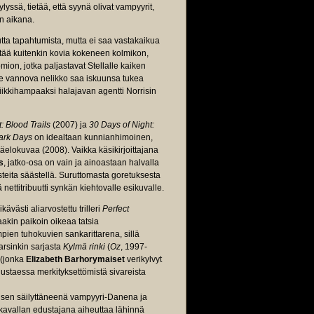
yssä, tietää, että syynä olivat vampyyrit,
n aikana.
uutta tapahtumista, mutta ei saa vastakaikua
ättää kuitenkin kovia kokeneen kolmikon,
mion, jotka paljastavat Stellalle kaiken
le vannova nelikko saa iskuunsa tukea
piikkihampaaksi halajavan agentti Norrisin
: Blood Trails
(2007) ja
30 Days of Night:
ark Days
on idealtaan kunnianhimoinen,
äelokuvaa (2008). Vaikka käsikirjoittajana
s
, jatko-osa on vain ja ainoastaan halvalla
steita säästellä. Suruttomasta goretuksesta
ettitribuutti synkän kiehtovalle esikuvalle.
kävästi aliarvostettu trilleri
Perfect
aakin paikoin oikeaa tatsia
pien tuhokuvien sankarittarena, sillä
arsinkin sarjasta
Kylmä rinki
(
Oz
, 1997-
 (jonka
Elizabeth Barhorymaiset
verikylvyt
staessa merkityksettömistä sivareista
usen säilyttäneenä vampyyri-Danena ja
rkavallan edustajana aiheuttaa lähinnä