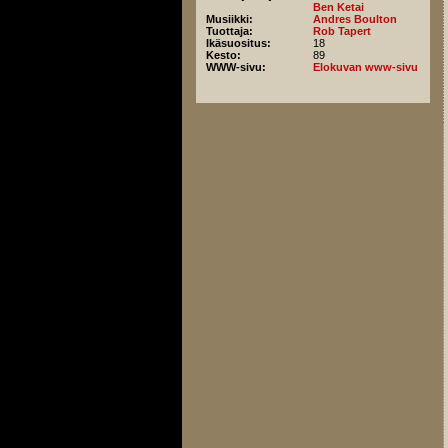
Ben Ketai
Musiikki:
Andres Boulton
Tuottaja:
Rob Tapert
Ikäsuositus:
18
Kesto:
89
WWW-sivu:
Elokuvan www-sivu