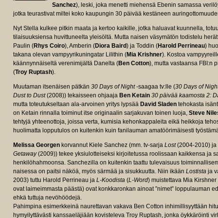
Sanchez
), leski, joka menetti miehensä Ebenin samassa verilöyl
jotka teurastivat miltei koko kaupungin 30 päivää kestäneen auringottomuude
Nyt Stella kulkee pitkin maata ja kertoo kaikille, jotka haluavat kuunnella, tot
tilaisuuksiensa huvittuneelta yleisöltä. Mutta naisen väsymätön todistelu her
Paulin (
Rhys Coiro
), Amberin (
Diora Baird
) ja Toddin (
Harold Perrineau
) huo
takana olevan vampyyrikuningatar Lilithin (
Mia Krishner
). Kostoa vampyyreil
käännynnäiseltä verenimijältä Danelta (
Ben Cotton
), mutta vastaansa FBI:n 
(
Troy Ruptash
).
Muutaman itsenäisen pätkän
30 Days of Night
-saagaa tv:lle (
30 Days of Night
Dust to Dust
(2008)) tekaisseen ohjaaja
Ben Ketain
30 päivää kaamosta 2: D
mutta toteutukseltaan ala-arvoinen yritys lypsää
David Sladen
tehokasta isänt
on Ketain rinnalla toiminut itse originaalin sarjakuvan toinen luoja,
Steve Nile
tehtyjä yhteenottoja, joissa verta, kumisia kehonkappaleita eikä heikkoja teho
huolimatta lopputulos on kuitenkin kuin fanilauman amatöörimäisesti työstämä n
Melissa Georgen
korvannut Kiele Sanchez (mm. tv-sarja
Lost
(2004-2010) ja i
Getaway
(2009)) tekee yksiulotteiseksi kirjoitetussa roolissaan kaikkensa ja s
henkilöhahmoonsa. Sanchezilla on kuitenkin taattu tulevaisuus toiminnallisem
naisessa on paitsi näköä, myös särmää ja sisukkuutta. Niin ikään
Lostista
ja v
2003) tuttu Harold Perrineau ja
L-Koodista
(
L-Word
) muistettava Mia Kirshner
ovat laimeimmasta päästä) ovat konkkaronkan ainoat ”nimet” loppulauman edu
ehkä tuttuja nevöhöödejä.
Pahimpina esimerkkeinä naurettavan vakava Ben Cotton inhimillisyyttään hit
hymyilyttävästi kanssaeläjiään kovisteleva Troy Ruptash, jonka öykkäröinti vi