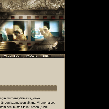
ungin murhenäytelmästä, jonka
estäneen kaamoksen aikana. Viranomaiset
jähtäminen, mutta Stella Oleson (
Kiele