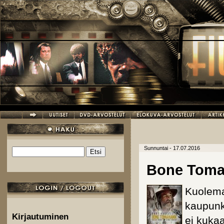
Hyppää pääsisältöön
Sunnuntai - 17.07.2016
Etsi
Hakulomake
Bone Toma
Kuolema
kaupunk
Kirjautuminen
ei kuka