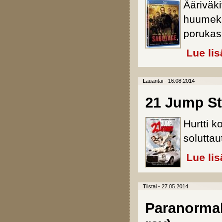
Ääriväk
huumekar
porukas
Lue lis
Lauantai - 16.08.2014
21 Jump Str
Hurtti k
solutta
Lue lis
Tiistai - 27.05.2014
Paranormal