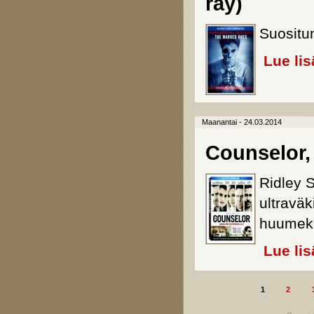
ray)
Suositu
Lue lis
Maanantai - 24.03.2014
Counselor, 
Ridley 
ultraväk
huumekar
Lue lis
1
2
Sivut