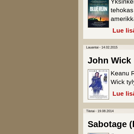
Yksinke
tehokas 
amerikk
Lue lis
Lauantai - 14.02.2015
John Wick
Keanu R
Wick tyl
Lue lis
Tiistai - 19.08.2014
Sabotage (