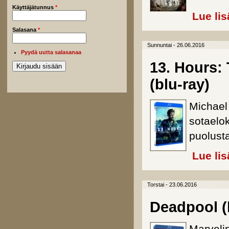
Käyttäjätunnus
*
Lue lis
Salasana
*
Sunnuntai - 26.06.2016
Pyydä uutta salasanaa
13. Hours:
(blu-ray)
Michael
sotaelo
puolusta
Lue lis
Torstai - 23.06.2016
Deadpool (