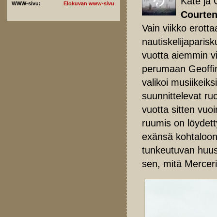
Kate ja 
WWW-sivu:
Elokuvan www-sivu
Courte
Vain viikko erott
nautiskelijaparisk
vuotta aiemmin vie
perumaan Geoffin 
valikoi musiikeik
suunnittelevat ruo
vuotta sitten vuo
ruumis on löydett
exänsä kohtaloon
tunkeutuvan huush
sen, mitä Mercer