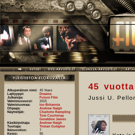
Hyppää pääsisältöön
45 vuotta
Alkuperäinen nimi:
45 Years
Lajityyppi:
Draama
Jussi U. Pell
Julkaisija:
Future Film
Valmistusvuosi:
2015
Valmistusmaa:
Iso-Britannia
Ohjaaja:
Andrew Haigh
Näyttelijät:
Charlotte Rampling
Tom Courtenay
Geraldine James
Käsikirjoittaja:
Andrew Haigh
Tuottaja:
Tristan Goligher
Ikäsuositus:
7
Kesto:
95