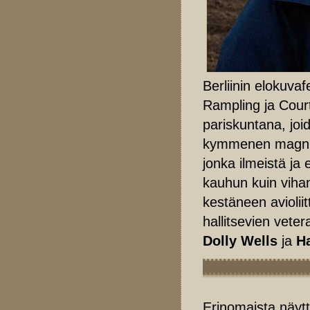
Berliinin elokuvaf
Rampling ja Court
pariskuntana, jo
kymmenen magnitu
jonka ilmeistä ja
kauhun kuin viha
kestäneen aviolii
hallitsevien vete
Dolly Wells
ja
H
Erinomaista näytt