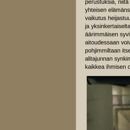
perustuksia, niitä
yhteisen elämänsä
vaikutus heijast
ja yksinkertaisel
äärimmäisen syviä
aitoudessaan voiva
pohjimmiltaan it
alitajunnan synk
kaikkea ihmisen o