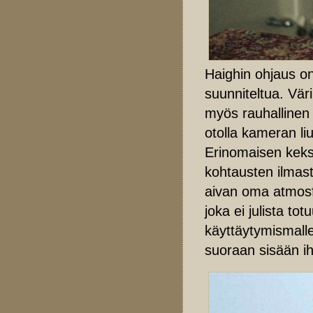
Haighin ohjaus on
suunniteltua. Vär
myös rauhallinen 
otolla kameran liu
Erinomaisen keks
kohtausten ilmast
aivan oma atmos
joka ei julista to
käyttäytymismalle
suoraan sisään i