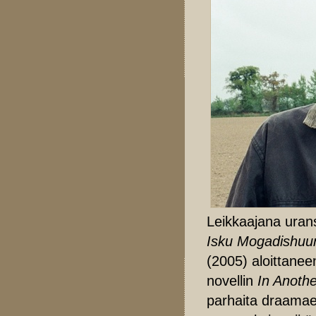
Leikkaajana ura
Isku Mogadishuu
(2005) aloittane
novellin
In Anoth
parhaita draamae