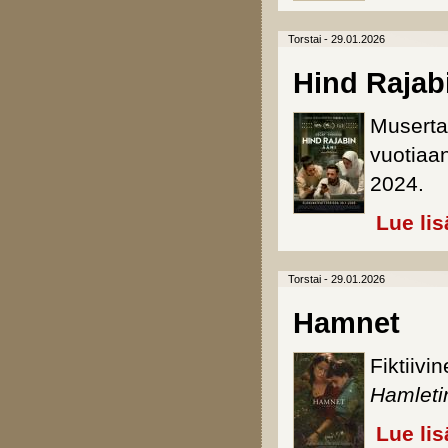
Torstai - 29.01.2026
Hind Rajab
Muserta
vuotiaa
2024.
Lue lis
Torstai - 29.01.2026
Hamnet
Fiktiiv
Hamleti
Lue lis