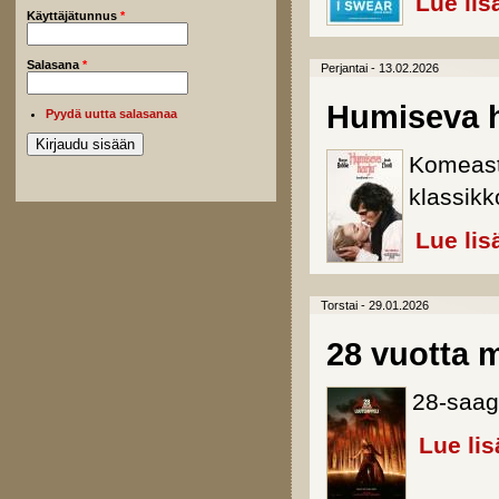
Lue lis
Käyttäjätunnus
*
Salasana
*
Perjantai - 13.02.2026
Humiseva h
Pyydä uutta salasanaa
Komeasti
klassik
Lue lis
Torstai - 29.01.2026
28 vuotta
28-saag
Lue lis