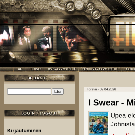
Hyppää pääsisältöön
Torstai - 09.04.2026
Etsi
Hakulomake
I Swear - 
Upea el
Johnista
Kirjautuminen