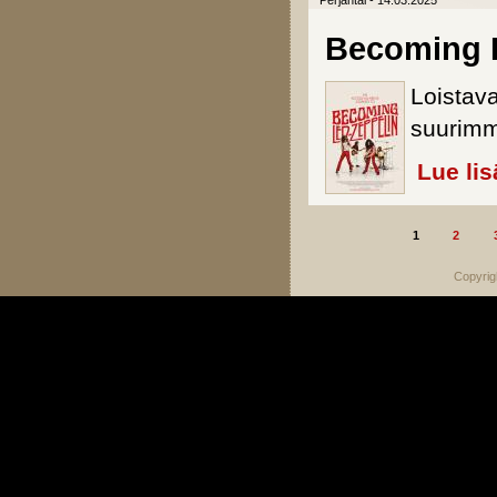
Perjantai - 14.03.2025
Becoming 
Loistav
suurimm
Lue lis
1
2
Sivut
Copyrig