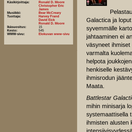
Käsikirjoittaja:
Ronald D. Moore
Christopher Eric
James
Pelastau
Musiikki:
Bear McCreary
Tuottaja:
Harvey Frand
Galactica ja lop
David Eick
Ronald D. Moore
syvemmälle karto
Ikäsuositus:
15
Kesto:
545
WWW-sivu:
Elokuvan www-sivu
jahtaaminen ei ann
väsyneet ihmiset a
varmalta kuolemalt
helpota joukkoje
henkiselle kestä
ihmisrodun jäänte
Maata.
Battlestar Galact
mihin minisarja lo
systemaattisella 
ihmisten alusten
intensiivisyydess