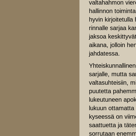
valtahahmon vier
hallinnon toiminta
hyvin kirjoitetul
rinnalle sarjaa k
jaksoa keskittyvä
aikana, jolloin he
jahdatessa.
Yhteiskunnalline
sarjalle, mutta sa
valtasuhteisiin, m
puutetta pahemmak
lukeutuneen apok
lukuun ottamatta 
kyseessä on viim
saattuetta ja tät
sorrutaan enemmä