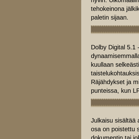
tehokeinona jälk
paletin sijaan.
Dolby Digital 5.1 
dynaamisemmalla 
kuullaan selkeäst
taistelukohtauksis
Räjähdykset ja mi
punteissa, kun L
Julkaisu sisältää
osa on poistettu 
dokumentin tai jo