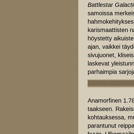
Battlestar Galact
samoissa merkeiss
hahmokehityksess
karismaattisten nä
höystetty aikuist
ajan, vaikkei täy
sivujuonet, klise
laskevat yleistun
parhaimpia sarjoj
Anamorfinen 1.78
taakseen. Rakeisu
kohtauksessa, mut
parantunut reipp
hyvin. Ulkomaailm