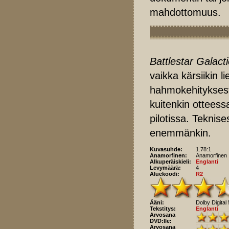
mahdottomuus.
Battlestar Galact
vaikka kärsiikin 
hahmokehityksestä
kuitenkin otteess
pilotissa. Teknise
enemmänkin.
Kuvasuhde:
1.78:1
Anamorfinen:
Anamorfinen
Alkuperäiskieli:
Englanti
Levymäärä:
4
Aluekoodi:
R2
Ääni:
Dolby Digital 
Tekstitys:
Englanti
Arvosana
DVD:lle:
Arvosana