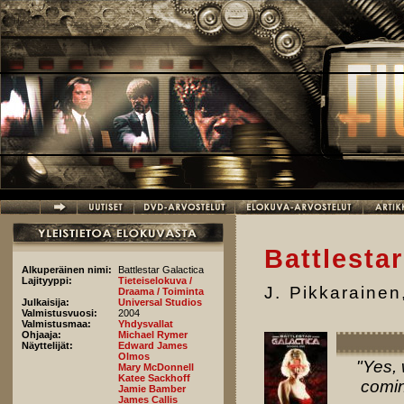
Hyppää pääsisältöön
Battlesta
Alkuperäinen nimi:
Battlestar Galactica
Lajityyppi:
Tieteiselokuva /
J. Pikkarainen
Draama / Toiminta
Julkaisija:
Universal Studios
Valmistusvuosi:
2004
Valmistusmaa:
Yhdysvallat
Ohjaaja:
Michael Rymer
Näyttelijät:
Edward James
Olmos
"Yes, 
Mary McDonnell
Katee Sackhoff
comin
Jamie Bamber
James Callis