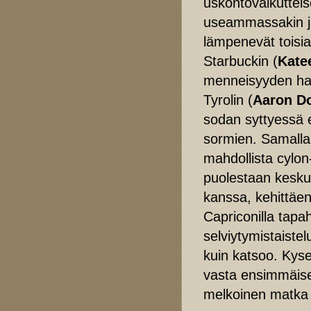
uskontovaikutteis
useammassakin ja
lämpenevät tois
Starbuckin (
Kate
menneisyyden haa
Tyrolin (
Aaron D
sodan syttyessä e
sormien. Samalla
mahdollista cylon
puolestaan kesku
kanssa, kehittäen
Capriconilla tapa
selviytymistaiste
kuin katsoo. Kysei
vasta ensimmäisen 
melkoinen matka 