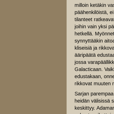
milloin ketäkin v
päähenkilöistä, ei
tilanteet ratkeav
joihin vain yksi pä
hetkellä. Myönnet
synnyttääkin aitoa
kliseisiä ja rikkov
ääripäätä edusta
jossa varapäällikk
Galacticaan. Vaik
edustakaan, onnek
rikkovat muuten n
Sarjan parempaa 
heidän välisissä 
keskittyy. Adaman 