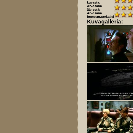
kuvasta:
Arvosana
äänestä:
Arvosana
bonusmateriaaleista:
Kuvagalleria: