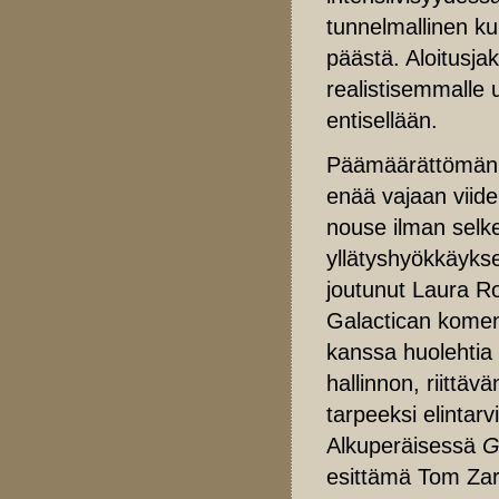
tunnelmallinen kui
päästä. Aloitusja
realistisemmalle u
entisellään.
Päämäärättömän et
enää vajaan viid
nouse ilman selke
yllätyshyökkäykse
joutunut Laura Ro
Galactican komen
kanssa huolehtia 
hallinnon, riittäv
tarpeeksi elintar
Alkuperäisessä
G
esittämä Tom Zar