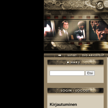
Hyppää pääsisältöön
Etsi
Hakulomake
Kirjautuminen