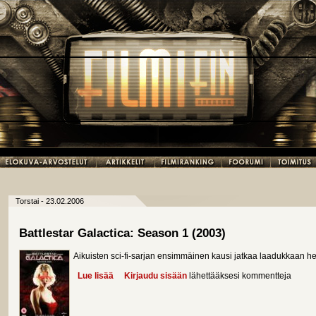
Torstai - 23.02.2006
Battlestar Galactica: Season 1 (2003)
Aikuisten sci-fi-sarjan ensimmäinen kausi jatkaa laadukkaan h
Lue lisää
about Battlestar Galactica: Season 1 (2003)
Kirjaudu sisään
lähettääksesi kommentteja