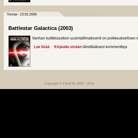
Torstai - 23.02.2006
Battlestar Galactica (2003)
Vanhan kulttiklassikon uusintafilmatisointi on poikkeuksellisen er
Lue lisää
about Battlestar Galactica (2003)
Kirjaudu sisään
lähettääksesi kommentteja
Copyright © FilmiFIN 2004 - 2016