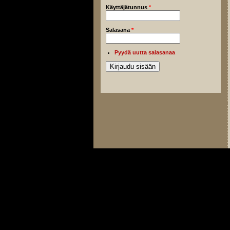
Käyttäjätunnus
*
Salasana
*
Pyydä uutta salasanaa