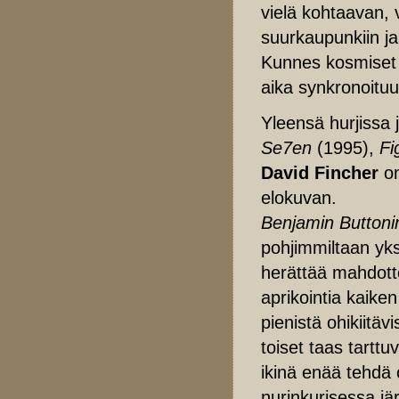
vielä kohtaavan, 
suurkaupunkiin j
Kunnes kosmiset n
aika synkronoituu
Yleensä hurjissa 
Se7en
(1995),
Fi
David Fincher
on
elokuvan.
Benjamin Button
pohjimmiltaan yks
herättää mahdott
aprikointia kaike
pienistä ohikiitäv
toiset taas tarttuv
ikinä enää tehdä
nurinkurisessa jä