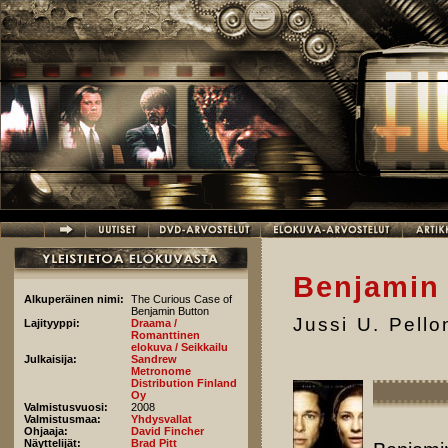
Hyppää pääsisältöön
Benjamin
Alkuperäinen nimi:
The Curious Case of
Benjamin Button
Jussi U. Pell
Lajityyppi:
Draama /
Romanttinen
elokuva / Seikkailu
Julkaisija:
Sandrew
Metronome
Distribution Finland
Oy
Valmistusvuosi:
2008
Valmistusmaa:
Yhdysvallat
Ohjaaja:
David Fincher
Näyttelijät:
Brad Pitt