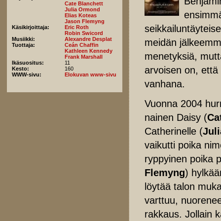
Benjamin
Cate Blanchett
Julia Ormond
ensimmäi
Elias Koteas
Jason Flemyng
seikkailuntäytei
Käsikirjoittaja:
Eric Roth
Robin Swicord
Musiikki:
Alexandre Desplat
meidän jälkeemme
Tuottaja:
Ceán Chaffin
Kathleen Kennedy
menetyksiä, mutt
Frank Marshall
Ikäsuositus:
11
arvoisen on, että
Kesto:
160
WWW-sivu:
Elokuvan www-sivu
vanhana.
Vuonna 2004 hurr
nainen Daisy (
Ca
Catherinelle (
Jul
vaikutti poika ni
ryppyinen poika p
Flemyng
) hylkä
löytää talon muk
varttuu, nuorene
rakkaus. Jollain 