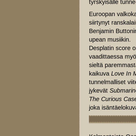
tyrskyisälle tunne
Euroopan valkokan
siirtynyt ranskal
Benjamin Buttonin
upean musiikin.
Desplatin score o
vaadittaessa myö
sieltä paremmast
kaikuva
Love In
tunnelmalliset vi
jykevät
Submarin
The Curious Case
joka isäntäelokuv