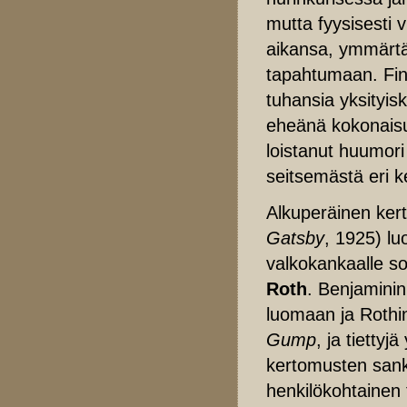
mutta fyysisesti 
aikansa, ymmärtäe
tapahtumaan. Finc
tuhansia yksityis
eheänä kokonaisu
loistanut huumor
seitsemästä eri k
Alkuperäinen ker
Gatsby
, 1925) l
valkokankaalle sovi
Roth
. Benjaminin
luomaan ja Rothi
Gump
, ja tietty
kertomusten sanka
henkilökohtainen t