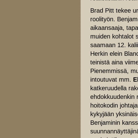
Brad Pitt tekee 
roolityön. Benja
aikaansaaja, tapa
muiden kohtalot s
saamaan 12. kaliib
Herkin elein Bla
teinistä aina vi
Pienemmissä, mut
intoutuvat mm.
E
katkeruudella rak
ehdokkuudenkin ro
hoitokodin johtaj
kykyjään yksinäis
Benjaminin kanssa
suunnannäyttäjinä