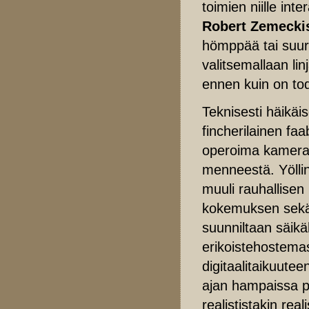
toimien niille int
Robert Zemecki
hömppää tai suurt
valitsemallaan lin
ennen kuin on tod
Teknisesti häikäi
fincherilainen faa
operoima kamera ta
menneestä. Yölli
muuli rauhallisen
kokemuksen sekä
suunniltaan säikä
erikoistehostema
digitaalitaikuutee
ajan hampaissa p
realististakin real