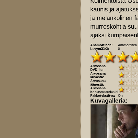
Kolmentoista Os
kaunis ja ajatuks
ja melankolinen fa
murroskohtia suu
ajaksi kumpaisen
Anamorfinen:
Anamorfinen
Levymäärä:
0
Arvosana
DVD:lle:
Arvosana
kuvasta:
Arvosana
äänestä:
Arvosana
bonusmateriaaleista:
Pakkotekstitys:
On
Kuvagalleria: