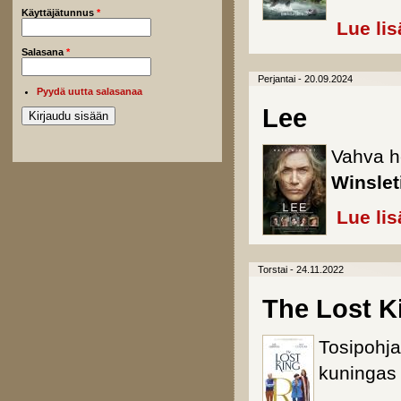
Käyttäjätunnus
*
Lue lis
Salasana
*
Perjantai - 20.09.2024
Pyydä uutta salasanaa
Lee
Vahva h
Winslet
Lue lis
Torstai - 24.11.2022
The Lost K
Tosipohja
kuninga