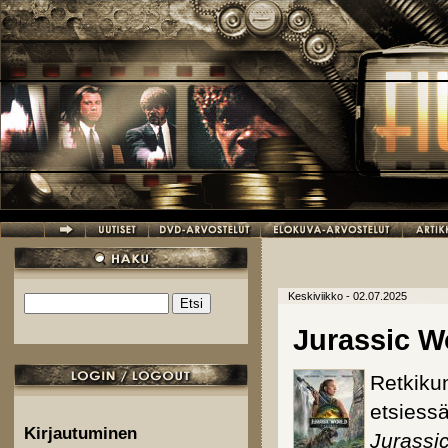
Hyppää pääsisältöön
Keskiviikko - 02.07.2025
Etsi
Hakulomake
Jurassic W
Retkikun
etsiess
Kirjautuminen
Jurassi