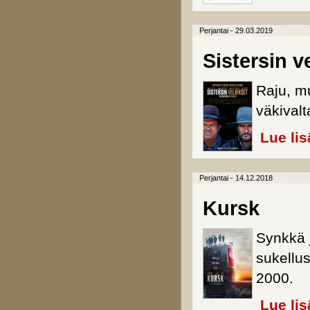
Perjantai - 29.03.2019
Sistersin v
Raju, mu
väkivalt
Lue lis
Perjantai - 14.12.2018
Kursk
Synkkä 
sukellu
2000.
Lue lis