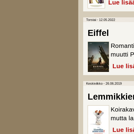
Lue lisä
Torstai - 12.05.2022
Eiffel
Romantii
muutti Pa
Lue lis
Keskiviikko - 26.06.2019
Lemmikkien
Koiraka
mutta la
Lue lis