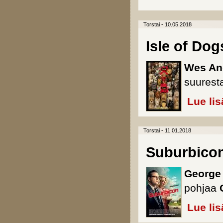
Torstai - 10.05.2018
Isle of Dog
Wes An
suurest
Lue lis
Torstai - 11.01.2018
Suburbico
George
pohjaa
Lue lis