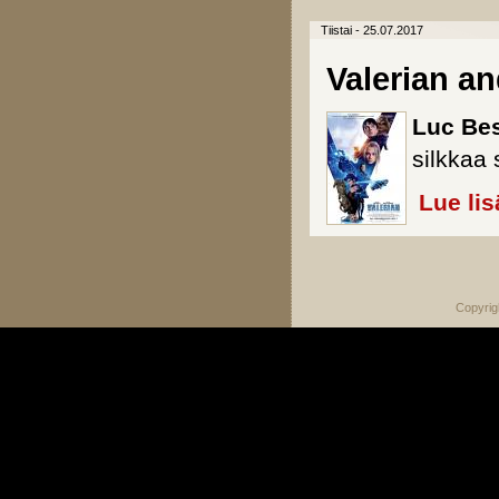
Tiistai - 25.07.2017
Valerian an
Luc Be
silkkaa 
Lue lis
Sivut
Copyrig