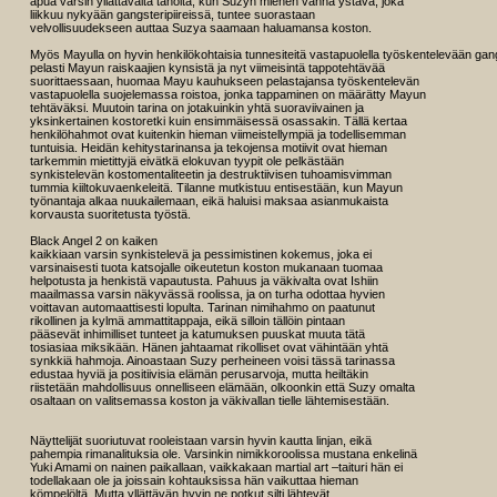
apua varsin yllättävältä taholta, kun Suzyn miehen vanha ystävä, joka
liikkuu nykyään gangsteripiireissä, tuntee suorastaan
velvollisuudekseen auttaa Suzya saamaan haluamansa koston.
Myös Mayulla on hyvin henkilökohtaisia tunnesiteitä vastapuolella työskentelevään gan
pelasti Mayun raiskaajien kynsistä ja nyt viimeisintä tappotehtävää
suorittaessaan, huomaa Mayu kauhukseen pelastajansa työskentelevän
vastapuolella suojelemassa roistoa, jonka tappaminen on määrätty Mayun
tehtäväksi. Muutoin tarina on jotakuinkin yhtä suoraviivainen ja
yksinkertainen kostoretki kuin ensimmäisessä osassakin. Tällä kertaa
henkilöhahmot ovat kuitenkin hieman viimeistellympiä ja todellisemman
tuntuisia. Heidän kehitystarinansa ja tekojensa motiivit ovat hieman
tarkemmin mietittyjä eivätkä elokuvan tyypit ole pelkästään
synkistelevän kostomentaliteetin ja destruktiivisen tuhoamisvimman
tummia kiiltokuvaenkeleitä. Tilanne mutkistuu entisestään, kun Mayun
työnantaja alkaa nuukailemaan, eikä haluisi maksaa asianmukaista
korvausta suoritetusta työstä.
Black Angel 2 on kaiken
kaikkiaan varsin synkistelevä ja pessimistinen kokemus, joka ei
varsinaisesti tuota katsojalle oikeutetun koston mukanaan tuomaa
helpotusta ja henkistä vapautusta. Pahuus ja väkivalta ovat Ishiin
maailmassa varsin näkyvässä roolissa, ja on turha odottaa hyvien
voittavan automaattisesti lopulta. Tarinan nimihahmo on paatunut
rikollinen ja kylmä ammattitappaja, eikä silloin tällöin pintaan
pääsevät inhimilliset tunteet ja katumuksen puuskat muuta tätä
tosiasiaa miksikään. Hänen jahtaamat rikolliset ovat vähintään yhtä
synkkiä hahmoja. Ainoastaan Suzy perheineen voisi tässä tarinassa
edustaa hyviä ja positiivisia elämän perusarvoja, mutta heiltäkin
riistetään mahdollisuus onnelliseen elämään, olkoonkin että Suzy omalta
osaltaan on valitsemassa koston ja väkivallan tielle lähtemisestään.
Näyttelijät suoriutuvat rooleistaan varsin hyvin kautta linjan, eikä
pahempia rimanalituksia ole. Varsinkin nimikkoroolissa mustana enkelinä
Yuki Amami on nainen paikallaan, vaikkakaan martial art –taituri hän ei
todellakaan ole ja joissain kohtauksissa hän vaikuttaa hieman
kömpelöltä. Mutta yllättävän hyvin ne potkut silti lähtevät