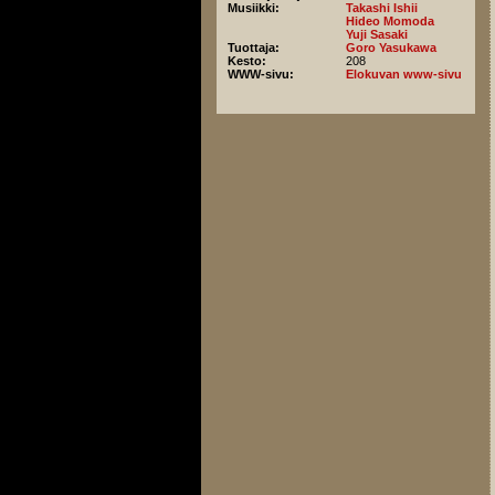
Musiikki:
Takashi Ishii
Hideo Momoda
Yuji Sasaki
Tuottaja:
Goro Yasukawa
Kesto:
208
WWW-sivu:
Elokuvan www-sivu