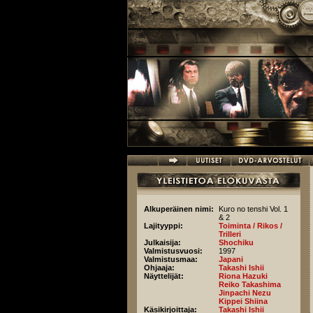
Hyppää pääsisältöön
Alkuperäinen nimi:
Kuro no tenshi Vol. 1
& 2
Lajityyppi:
Toiminta / Rikos /
Trilleri
Julkaisija:
Shochiku
Valmistusvuosi:
1997
Valmistusmaa:
Japani
Ohjaaja:
Takashi Ishii
Näyttelijät:
Riona Hazuki
Reiko Takashima
Jinpachi Nezu
Kippei Shiina
Käsikirjoittaja:
Takashi Ishii