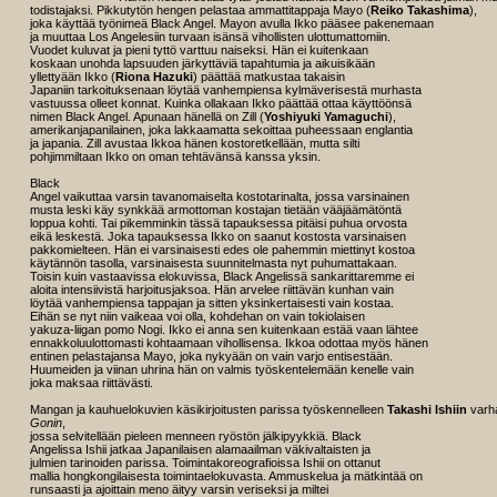
todistajaksi. Pikkutytön hengen pelastaa ammattitappaja Mayo (
Reiko Takashima
),
joka käyttää työnimeä Black Angel. Mayon avulla Ikko pääsee pakenemaan
ja muuttaa Los Angelesiin turvaan isänsä vihollisten ulottumattomiin.
Vuodet kuluvat ja pieni tyttö varttuu naiseksi. Hän ei kuitenkaan
koskaan unohda lapsuuden järkyttäviä tapahtumia ja aikuisikään
yllettyään Ikko (
Riona Hazuki
) päättää matkustaa takaisin
Japaniin tarkoituksenaan löytää vanhempiensa kylmäverisestä murhasta
vastuussa olleet konnat. Kuinka ollakaan Ikko päättää ottaa käyttöönsä
nimen Black Angel. Apunaan hänellä on Zill (
Yoshiyuki Yamaguchi
),
amerikanjapanilainen, joka lakkaamatta sekoittaa puheessaan englantia
ja japania. Zill avustaa Ikkoa hänen kostoretkellään, mutta silti
pohjimmiltaan Ikko on oman tehtävänsä kanssa yksin.
Black
Angel vaikuttaa varsin tavanomaiselta kostotarinalta, jossa varsinainen
musta leski käy synkkää armottoman kostajan tietään vääjäämätöntä
loppua kohti. Tai pikemminkin tässä tapauksessa pitäisi puhua orvosta
eikä leskestä. Joka tapauksessa Ikko on saanut kostosta varsinaisen
pakkomielteen. Hän ei varsinaisesti edes ole pahemmin miettinyt kostoa
käytännön tasolla, varsinaisesta suunnitelmasta nyt puhumattakaan.
Toisin kuin vastaavissa elokuvissa, Black Angelissä sankarittaremme ei
aloita intensiivistä harjoitusjaksoa. Hän arvelee riittävän kunhan vain
löytää vanhempiensa tappajan ja sitten yksinkertaisesti vain kostaa.
Eihän se nyt niin vaikeaa voi olla, kohdehan on vain tokiolaisen
yakuza-liigan pomo Nogi. Ikko ei anna sen kuitenkaan estää vaan lähtee
ennakkoluulottomasti kohtaamaan vihollisensa. Ikkoa odottaa myös hänen
entinen pelastajansa Mayo, joka nykyään on vain varjo entisestään.
Huumeiden ja viinan uhrina hän on valmis työskentelemään kenelle vain
joka maksaa riittävästi.
Mangan ja kauhuelokuvien käsikirjoitusten parissa työskennelleen
Takashi Ishiin
varha
Gonin
,
jossa selvitellään pieleen menneen ryöstön jälkipyykkiä. Black
Angelissa Ishii jatkaa Japanilaisen alamaailman väkivaltaisten ja
julmien tarinoiden parissa. Toimintakoreografioissa Ishii on ottanut
mallia hongkongilaisesta toimintaelokuvasta. Ammuskelua ja mätkintää on
runsaasti ja ajoittain meno äityy varsin veriseksi ja miltei