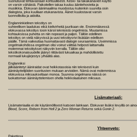
suoriutuvat tehtävästään kohtuullisesti. Keski- tai takakanavien käyttö
on varsin vähäistä. Paikoitellen takaa kuuluu äänitehosteita ja
musiikkia. Elokuvan äänimaailma muodostuu kuitenkin suurelta osin
dialogista, joka kuullaan etukanavista. Äänet kuulostavat varsin
luonnollisilta ja aidoilta.
Englanninkielinen tekstitys on
suhteellisen laadukas eikä kielivirheitä juurikaan ole. Ensimmäisessä
elokuvassa tekstitys tosin kärsii teknisistä ongelmista. Muutamissa
kohtauksissa puhetta on niin nopeasti ja paljon. Tällöin edellinen
tekstitys on vielä näkyvissä ja uusi tekstitysrivi lisätään edellisen
päälle. Tämä vaikeuttaa huomattavasti dialogin seuraamista. Useimmissa
ongelmakohdissa ongelman olisi voinut välttää helposti laittamalla
molemmat tekstitykset näkyviin kerralla. Tällöin olisi
tekstikokonaisuudelle jäänyt riittävästi lukuaikaa ja mahdollistettu
normaali lukujärjestys ylhäältä alas.
Englanniksi
jälkiäänitetyt ääniraidat ovat heikkotasoisia niin teknisesti kuin
ääninäyttelijöiden suoritusten mukaan arvioiden. Nämä ovat molemmissa
elokuvissa miksaukseltaan monoa. Suurena ongelmana näissä on
luokattoman ääninäyttelemisen ohella heikkolaatuinen miksaus.
Lisämateriaali:
Lisämateriaalia ei ole käytännöllisesti katsoen lainkaan. Elokuvan lisäksi levyillä on aino
Blood, Score, Reborn from Hell 2
ja
Zero Woman Returns
sekä
Gonin 2
.
Yhteenveto:
Paketissa