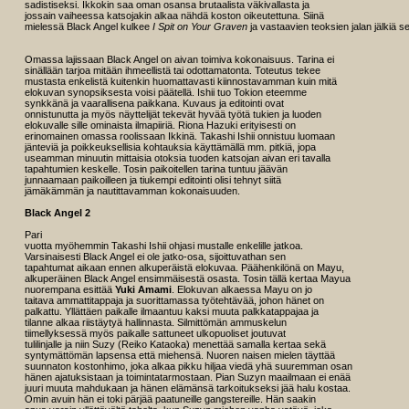
sadistiseksi. Ikkokin saa oman osansa brutaalista väkivallasta ja
jossain vaiheessa katsojakin alkaa nähdä koston oikeutettuna. Siinä
mielessä Black Angel kulkee
I Spit on Your Graven
ja vastaavien teoksien jalan jälkiä se
Omassa lajissaan Black Angel on aivan toimiva kokonaisuus. Tarina ei
sinällään tarjoa mitään ihmeellistä tai odottamatonta. Toteutus tekee
mustasta enkelistä kuitenkin huomattavasti kiinnostavamman kuin mitä
elokuvan synopsiksesta voisi päätellä. Ishii tuo Tokion eteemme
synkkänä ja vaarallisena paikkana. Kuvaus ja editointi ovat
onnistunutta ja myös näyttelijät tekevät hyvää työtä tukien ja luoden
elokuvalle sille ominaista ilmapiiriä. Riona Hazuki erityisesti on
erinomainen omassa roolissaan Ikkinä. Takashi Ishii onnistuu luomaan
jänteviä ja poikkeuksellisia kohtauksia käyttämällä mm. pitkiä, jopa
useamman minuutin mittaisia otoksia tuoden katsojan aivan eri tavalla
tapahtumien keskelle. Tosin paikoitellen tarina tuntuu jäävän
junnaamaan paikoilleen ja tiukempi editointi olisi tehnyt siitä
jämäkämmän ja nautittavamman kokonaisuuden.
Black Angel 2
Pari
vuotta myöhemmin Takashi Ishii ohjasi mustalle enkelille jatkoa.
Varsinaisesti Black Angel ei ole jatko-osa, sijoittuvathan sen
tapahtumat aikaan ennen alkuperäistä elokuvaa. Päähenkilönä on Mayu,
alkuperäinen Black Angel ensimmäisestä osasta. Tosin tällä kertaa Mayua
nuorempana esittää
Yuki Amami
. Elokuvan alkaessa Mayu on jo
taitava ammattitappaja ja suorittamassa työtehtävää, johon hänet on
palkattu. Yllättäen paikalle ilmaantuu kaksi muuta palkkatappajaa ja
tilanne alkaa riistäytyä hallinnasta. Silmittömän ammuskelun
tiimellyksessä myös paikalle sattuneet ulkopuoliset joutuvat
tulilinjalle ja niin Suzy (Reiko Kataoka) menettää samalla kertaa sekä
syntymättömän lapsensa että miehensä. Nuoren naisen mielen täyttää
suunnaton kostonhimo, joka alkaa pikku hiljaa viedä yhä suuremman osan
hänen ajatuksistaan ja toimintatarmostaan. Pian Suzyn maailmaan ei enää
juuri muuta mahdukaan ja hänen elämänsä tarkoitukseksi jää halu kostaa.
Omin avuin hän ei toki pärjää paatuneille gangstereille. Hän saakin