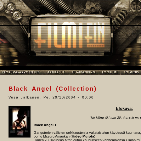
Black Angel (Collection)
Vesa Jalkanen
,
Pe, 29/10/2004 - 00:00
Elokuva:
"No killing till I turn 20, that's in my 
Black Angel 1
Gangsterien välisten selkkausten ja valtataistelun käydessä kuumana,
pomo Mitsuru Amaokan (
Hideo Murota
).
Hänen kuusivuotias tytär joutuu kauhukseen vanhempiensa julman m