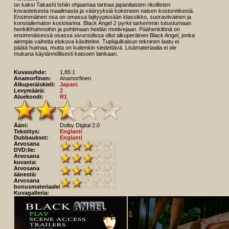
on kaksi Takashi Ishiin ohjaamaa tarinaa japanilaisten rikollisten
kovaoteisesta maailmasta ja vääryyksiä kokeneen naisen kostoretkestä.
Ensimmäinen osa on omassa lajityypissään klassikko, suoraviivainen ja
konstailematon kostotarina. Black Angel 2 pyrkii tarkemmin tutustumaan
henkilöhahmoihin ja pohtimaan heidän motiivejaan. Päähenkilönä on
ensimmäisessä osassa sivuroolissa ollut alkuperäinen Black Angel, jonka
aiempia vaiheita elokuva käsittelee. Tuplajulkaisun tekninen laatu ei
päätä huimaa, mutta on kuitenkin siedettävä. Lisämateriaalia ei ole
mukana käytännöllisesti katsoen lainkaan.
Kuvasuhde:
1,85:1
Anamorfinen:
Anamorfinen
Alkuperäiskieli:
Japani
Levymäärä:
2
Aluekoodi:
R1
Ääni:
Dolby Digital 2.0
Tekstitys:
Englanti
Dubbaukset:
Englanti
Arvosana
DVD:lle:
Arvosana
kuvasta:
Arvosana
äänestä:
Arvosana
bonusmateriaaleista:
Kuvagalleria: