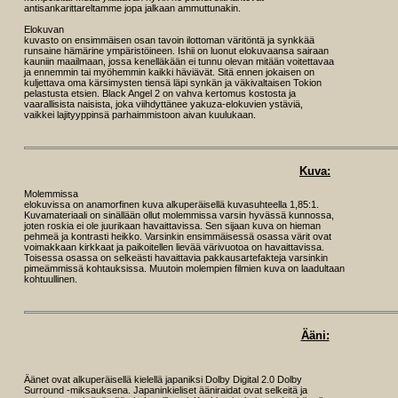
antisankarittareltamme jopa jalkaan ammuttunakin.
Elokuvan
kuvasto on ensimmäisen osan tavoin ilottoman väritöntä ja synkkää
runsaine hämärine ympäristöineen. Ishii on luonut elokuvaansa sairaan
kauniin maailmaan, jossa kenelläkään ei tunnu olevan mitään voitettavaa
ja ennemmin tai myöhemmin kaikki häviävät. Sitä ennen jokaisen on
kuljettava oma kärsimysten tiensä läpi synkän ja väkivaltaisen Tokion
pelastusta etsien. Black Angel 2 on vahva kertomus kostosta ja
vaarallisista naisista, joka viihdyttänee yakuza-elokuvien ystäviä,
vaikkei lajityyppinsä parhaimmistoon aivan kuulukaan.
Kuva:
Molemmissa
elokuvissa on anamorfinen kuva alkuperäisellä kuvasuhteella 1,85:1.
Kuvamateriaali on sinällään ollut molemmissa varsin hyvässä kunnossa,
joten roskia ei ole juurikaan havaittavissa. Sen sijaan kuva on hieman
pehmeä ja kontrasti heikko. Varsinkin ensimmäisessä osassa värit ovat
voimakkaan kirkkaat ja paikoitellen lievää värivuotoa on havaittavissa.
Toisessa osassa on selkeästi havaittavia pakkausartefakteja varsinkin
pimeämmissä kohtauksissa. Muutoin molempien filmien kuva on laadultaan
kohtuullinen.
Ääni:
Äänet ovat alkuperäisellä kielellä japaniksi Dolby Digital 2.0 Dolby
Surround -miksauksena. Japaninkieliset ääniraidat ovat selkeitä ja