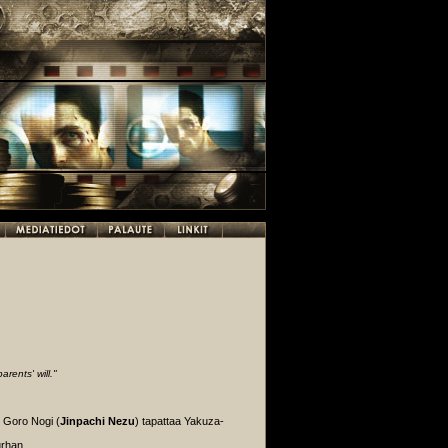
parents' will."
 Goro Nogi (
Jinpachi Nezu
) tapattaa Yakuza-
urhan