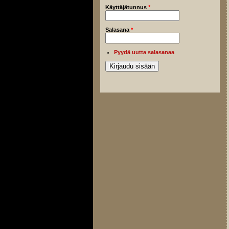
Käyttäjätunnus
*
Salasana
*
Pyydä uutta salasanaa