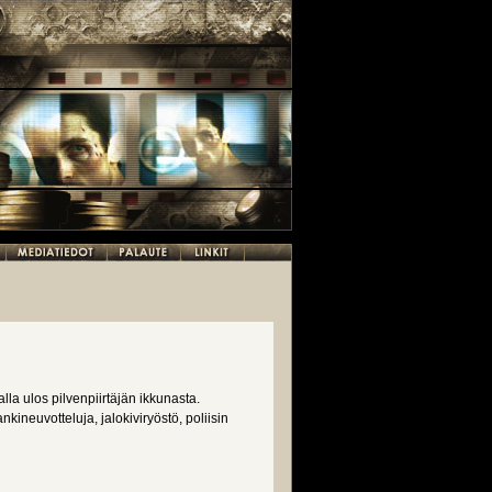
la ulos pilvenpiirtäjän ikkunasta.
kineuvotteluja, jalokiviryöstö, poliisin