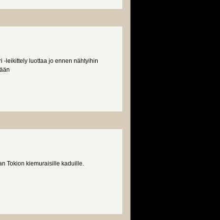
 -leikittely luottaa jo ennen nähtyihin
iään
n Tokion kiemuraisille kaduille.