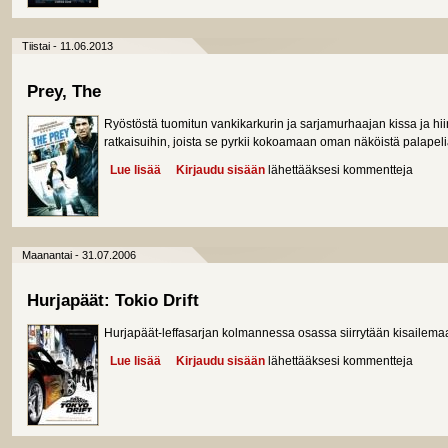
Tiistai - 11.06.2013
Prey, The
Ryöstöstä tuomitun vankikarkurin ja sarjamurhaajan kissa ja hiiri
ratkaisuihin, joista se pyrkii kokoamaan oman näköistä palapel
Lue lisää
about Prey, The
Kirjaudu sisään
lähettääksesi kommentteja
Maanantai - 31.07.2006
Hurjapäät: Tokio Drift
Hurjapäät-leffasarjan kolmannessa osassa siirrytään kisailemaa
Lue lisää
about Hurjapäät: Tokio Drift
Kirjaudu sisään
lähettääksesi kommentteja