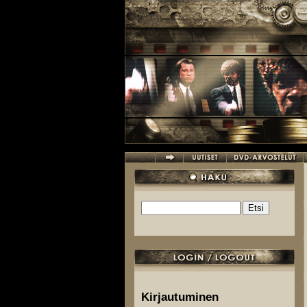
Hyppää pääsisältöön
Etsi
Hakulomake
Kirjautuminen