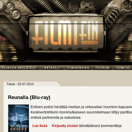
Tiistai - 02.07.2013
Reunalla (Blu-ray)
Entinen poliisi herättää median ja virkavallan huomion kapuamal
Keskivertotrillerin monimutkaiseen suunnitelmaan liittyy panttivan
entisiä partnereita ja sukulaisia.
Lue lisää
about Reunalla (Blu-ray)
Kirjaudu sisään
lähettääksesi kommentteja