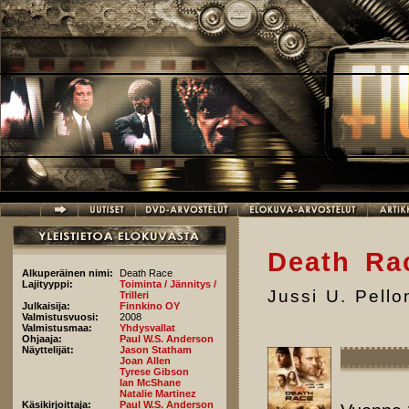
Hyppää pääsisältöön
Death Ra
Alkuperäinen nimi:
Death Race
Lajityyppi:
Toiminta / Jännitys /
Jussi U. Pell
Trilleri
Julkaisija:
Finnkino OY
Valmistusvuosi:
2008
Valmistusmaa:
Yhdysvallat
Ohjaaja:
Paul W.S. Anderson
Näyttelijät:
Jason Statham
Joan Allen
Tyrese Gibson
Ian McShane
Natalie Martinez
Käsikirjoittaja:
Paul W.S. Anderson