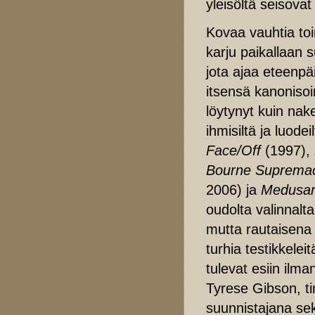
yleisöltä seisovat 
Kovaa vauhtia to
karju paikallaan 
jota ajaa eteenp
itsensä kanonisoi
löytynyt kuin nake
ihmisiltä ja luode
Face/Off
(1997),
Bourne Suprema
2006) ja
Medusan 
oudolta valinnalt
mutta rautaisena 
turhia testikkele
tulevat esiin ilm
Tyrese Gibson, 
suunnistajana se