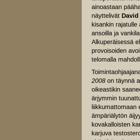
ainoastaan päähah
näyttelivät
David
kisankin rajatulle
ansoilla ja vankila
Alkuperäisessä el
provoisoiden avoimi
telomalla mahdolli
Toimintaohjaajana
2008
on täynnä ad
oikeastikin saane
ärjymmin tuunattu
liikkumattomaan 
ämpäriälytön äijy
kovakalloisten ka
karjuva testoster