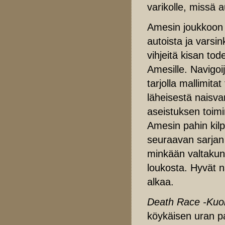
varikolle, missä 
Amesin joukkoon l
autoista ja varsi
vihjeitä kisan tod
Amesille. Navigoij
tarjolla mallimita
läheisestä naisva
aseistuksen toim
Amesin pahin kilp
seuraavan sarjan v
minkään valtaku
loukosta. Hyvät n
alkaa.
Death Race -Kuol
köykäisen uran p