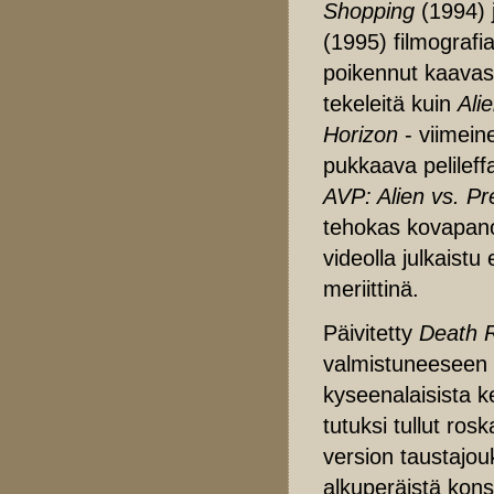
Shopping
(1994) 
(1995) filmografi
poikennut kaavast
tekeleitä kuin
Ali
Horizon
- viimeine
pukkaava pelilef
AVP: Alien vs. Pr
tehokas kovapa
videolla julkaistu
meriittinä.
Päivitetty
Death 
valmistuneeseen
kyseenalaisista 
tutuksi tullut ro
version taustajou
alkuperäistä kons