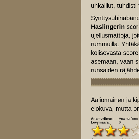
uhkaillut, tuhdisti
Synttysuhinabän
Haslingerin
score
ujellusmattoja, joi
rummuilla. Yhtäkää
kolisevasta scor
asemaan, vaan se
runsaiden räjähd
Ääliömäinen ja ki
elokuva, mutta o
Anamorfinen:
Anamorfinen
Levymäärä:
0