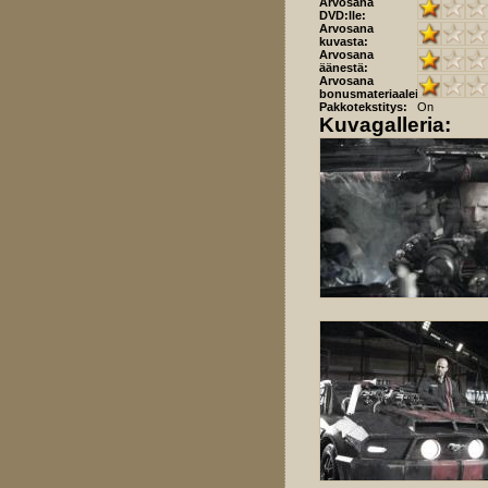
Arvosana
DVD:lle:
Arvosana
kuvasta:
Arvosana
äänestä:
Arvosana
bonusmateriaaleista:
Pakkotekstitys:
On
Kuvagalleria: