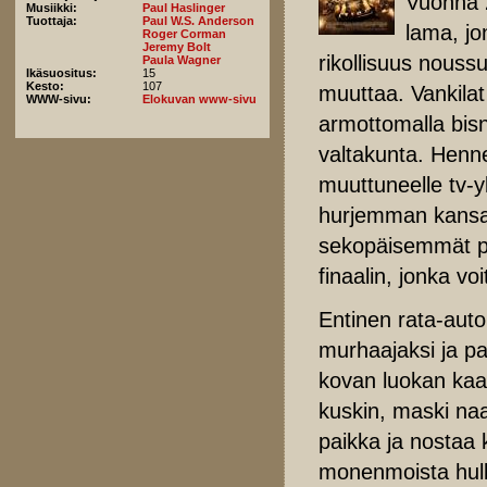
Vuonna 
Musiikki:
Paul Haslinger
Tuottaja:
Paul W.S. Anderson
lama, jo
Roger Corman
Jeremy Bolt
rikollisuus noussu
Paula Wagner
Ikäsuositus:
15
Kesto:
107
muuttaa. Vankilat 
WWW-sivu:
Elokuvan www-sivu
armottomalla bisn
valtakunta. Henn
muuttuneelle tv-yl
hurjemman kansan
sekopäisemmät ps
finaalin, jonka vo
Entinen rata-auto
murhaajaksi ja pa
kovan luokan kaas
kuskin, maski naa
paikka ja nostaa 
monenmoista hullu