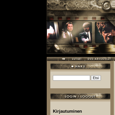
Hyppää pääsisältöön
Etsi
Hakulomake
Kirjautuminen