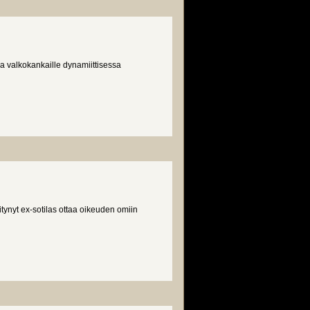
aa valkokankaille dynamiittisessa
itynyt ex-sotilas ottaa oikeuden omiin