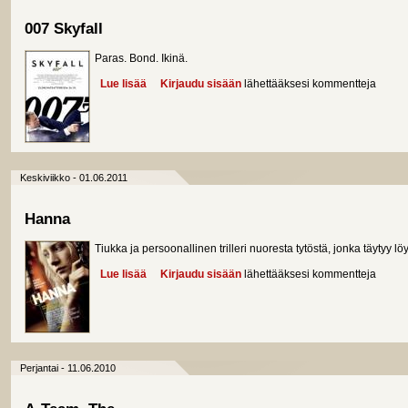
007 Skyfall
Paras. Bond. Ikinä.
Lue lisää
about 007 Skyfall
Kirjaudu sisään
lähettääksesi kommentteja
Keskiviikko - 01.06.2011
Hanna
Tiukka ja persoonallinen trilleri nuoresta tytöstä, jonka täytyy 
Lue lisää
about Hanna
Kirjaudu sisään
lähettääksesi kommentteja
Perjantai - 11.06.2010