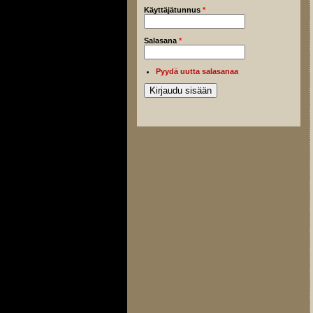
Käyttäjätunnus
*
Salasana
*
Pyydä uutta salasanaa