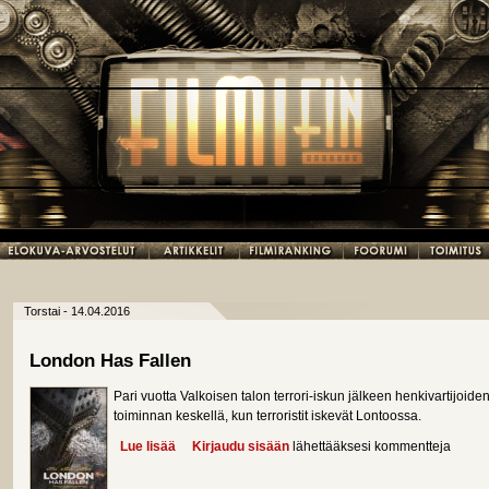
Torstai - 14.04.2016
London Has Fallen
Pari vuotta Valkoisen talon terrori-iskun jälkeen henkivartijoid
toiminnan keskellä, kun terroristit iskevät Lontoossa.
Lue lisää
about London Has Fallen
Kirjaudu sisään
lähettääksesi kommentteja