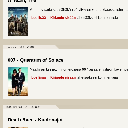
A-Team, The
Vanha tv-sarja saa sähäkän päivityksen vauhdikkaassa toimin
Lue lisää
about A-Team, The
Kirjaudu sisään
lähettääksesi kommentteja
Torstai - 06.11.2008
007 - Quantum of Solace
Maailman tunnetuin numerosarja 007 palaa entistäkin kovemp
Lue lisää
about 007 - Quantum of Solace
Kirjaudu sisään
lähettääksesi kommentteja
Keskiviikko - 22.10.2008
Death Race - Kuolonajot