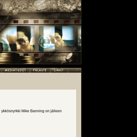
en ykkösnyrkki Mike Banning on jälleen