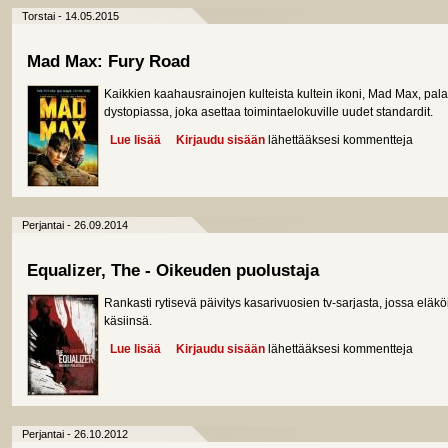
Torstai - 14.05.2015
Mad Max: Fury Road
Kaikkien kaahausrainojen kulteista kultein ikoni, Mad Max, pal
dystopiassa, joka asettaa toimintaelokuville uudet standardit.
Lue lisää
about Mad Max: Fury Road
Kirjaudu sisään
lähettääksesi kommentteja
Perjantai - 26.09.2014
Equalizer, The - Oikeuden puolustaja
Rankasti rytisevä päivitys kasarivuosien tv-sarjasta, jossa eläkö
käsiinsä.
Lue lisää
about Equalizer, The - Oikeuden puolustaja
Kirjaudu sisään
lähettääksesi kommentteja
Perjantai - 26.10.2012