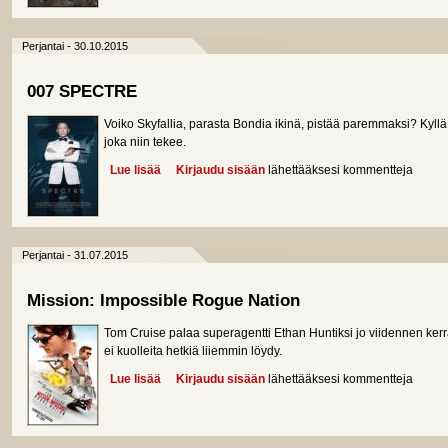
Perjantai - 30.10.2015
007 SPECTRE
Voiko Skyfallia, parasta Bondia ikinä, pistää paremmaksi? Kyll
joka niin tekee.
Lue lisää
about 007 SPECTRE
Kirjaudu sisään
lähettääksesi kommentteja
Perjantai - 31.07.2015
Mission: Impossible Rogue Nation
Tom Cruise palaa superagentti Ethan Huntiksi jo viidennen ke
ei kuolleita hetkiä liiemmin löydy.
Lue lisää
about Mission: Impossible Rogue Nation
Kirjaudu sisään
lähettääksesi kommentteja