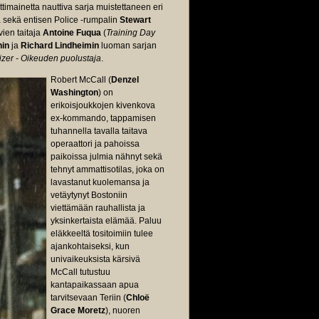
ulttimainetta nauttiva sarja muistettaneen eri
ä sekä entisen Police -rumpalin
Stewart
vien taitaja
Antoine Fuqua
(
Training Day
nin
ja
Richard Lindheimin
luoman sarjan
zer - Oikeuden puolustaja
.
Robert McCall (
Denzel
Washington
) on
erikoisjoukkojen kivenkova
ex-kommando, tappamisen
tuhannella tavalla taitava
operaattori ja pahoissa
paikoissa julmia nähnyt sekä
tehnyt ammattisotilas, joka on
lavastanut kuolemansa ja
vetäytynyt Bostoniin
viettämään rauhallista ja
yksinkertaista elämää. Paluu
eläkkeeltä tositoimiin tulee
ajankohtaiseksi, kun
univaikeuksista kärsivä
McCall tutustuu
kantapaikassaan apua
tarvitsevaan Teriin (
Chloë
Grace Moretz
), nuoren