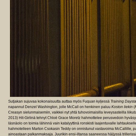
Sutjakan sujuvaa kokonaisuutta auttaa myös Fuquan kyljessä
Training Dayst
napannut Denzel Washington, jolle McCall on henkinen paluu
Koston liekin
(
Creasyn sielunmaisemiin, vaikkei nyt yhtä tuhovoimaisilla leveysasteilla liik
2013) Hit-Girlinä tehnyt Chloë Grace Moretz hahmottelee perusvedoin hyväs
läsnäolo on toimia lähinnä vain katalyyttinä ronskisti laajentuvalle lahtauks
hahmotelleen Marton Csokasin Teddy on onnistunut vastavoima McCallille, p
ainoastaan palkanmaksaja. Juurikin ensi-iltansa saaneessa häijyssä trilleris