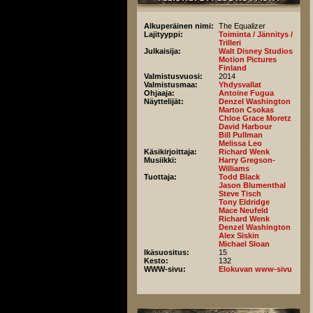
Alkuperäinen nimi:
The Equalizer
Lajityyppi:
Toiminta / Jännitys /
Trilleri
Julkaisija:
Walt Disney Studios
Motion Pictures
Finland
Valmistusvuosi:
2014
Valmistusmaa:
Yhdysvallat
Ohjaaja:
Antoine Fugua
Näyttelijät:
Denzel Washington
Marton Csokas
Chloe Grace Moretz
David Harbour
Bill Pullman
Melissa Leo
Käsikirjoittaja:
Richard Wenk
Musiikki:
Harry Gregson-
Williams
Tuottaja:
Todd Black
Jason Blumenthal
Steve Tisch
Tony Eldridge
Mace Neufeld
Richard Wenk
Denzel Washington
Alex Siskin
Michael Sloan
Ikäsuositus:
15
Kesto:
132
WWW-sivu:
Elokuvan www-sivu