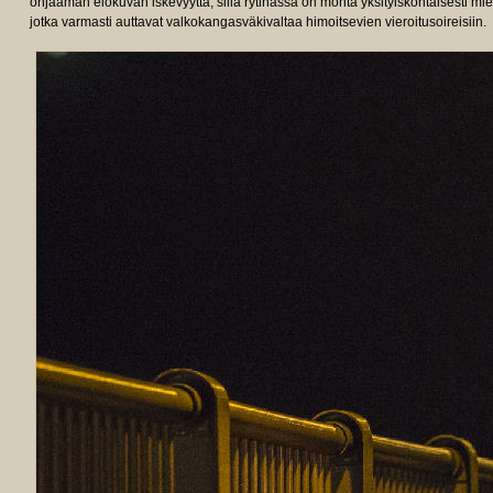
ohjaaman elokuvan iskevyyttä, sillä rytinässä on monta yksityiskohtaisesti mieti
jotka varmasti auttavat valkokangasväkivaltaa himoitsevien vieroitusoireisiin.