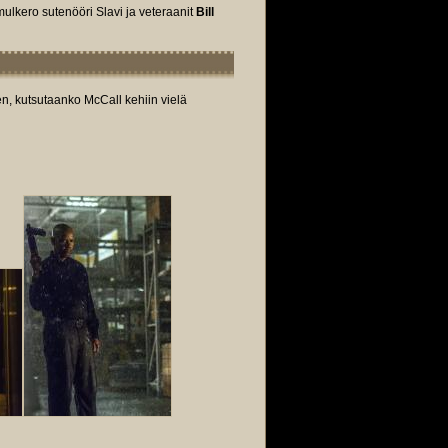
ulkero sutenööri Slavi ja veteraanit
Bill
sen, kutsutaanko McCall kehiin vielä