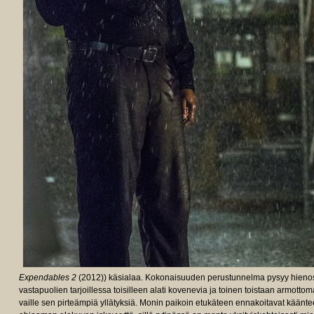
Expendables 2
(2012)) käsialaa. Kokonaisuuden perustunnelma pysyy hieno
vastapuolien tarjoillessa toisilleen alati kovenevia ja toinen toistaan armotto
vaille sen pirteämpiä yllätyksiä. Monin paikoin etukäteen ennakoitavat kääntee