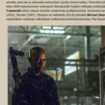
uhreille, joita laki ja virkavalta eivät jostain syystä voineet auttaa. Pienoista k
toten 2009 edesmenneen veteraanin Woodwardin hallitun hillitystä roolityöst
Copelandin
siihen aikaan hyvinkin modernista synttytunnarista. Nyt kovien ku
(2001),
Shooter
(2007),
Olympos on valloitettu
(2013)) päivittää
Michael Sloa
nykyhetkeen rankkaan väkivaltaan luottavassa toimintaelokuvassa
The Equali