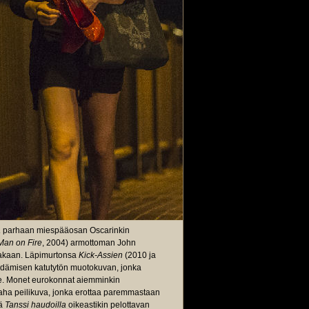
a
parhaan miespääosan Oscarinkin
Man on Fire
, 2004) armottoman John
utakaan. Läpimurtonsa
Kick-Assien
(2010 ja
ydämisen katutytön muotokuvan, jonka
elle. Monet eurokonnat aiemminkin
aha peilikuva, jonka erottaa paremmastaan
sä
Tanssi haudoilla
oikeastikin pelottavan