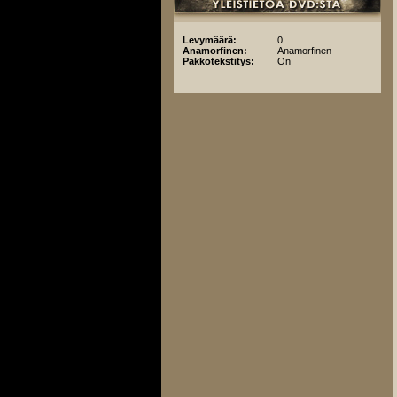
Levymäärä:
0
Anamorfinen:
Anamorfinen
Pakkotekstitys:
On