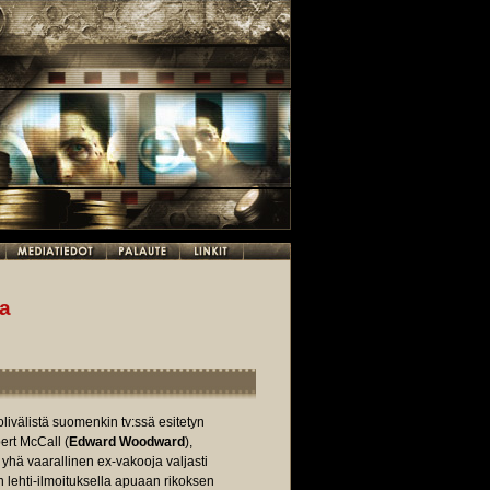
a
ivälistä suomenkin tv:ssä esitetyn
ert McCall (
Edward Woodward
),
, yhä vaarallinen ex-vakooja valjasti
 lehti-ilmoituksella apuaan rikoksen