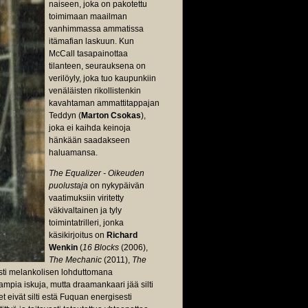
naiseen, joka on pakotettu
toimimaan maailman
vanhimmassa ammatissa
itämafian laskuun. Kun
McCall tasapainottaa
tilanteen, seurauksena on
verilöyly, joka tuo kaupunkiin
venäläisten rikollistenkin
kavahtaman ammattitappajan
Teddyn (
Marton Csokas
),
joka ei kaihda keinoja
hänkään saadakseen
haluamansa.
The Equalizer - Oikeuden
puolustaja
on nykypäivän
vaatimuksiin viritetty
väkivaltainen ja tyly
toimintatrilleri, jonka
käsikirjoitus on
Richard
Wenkin
(
16 Blocks
(2006),
The Mechanic
(2011),
The
sti melankolisen lohduttomana
mampia iskuja, mutta draamankaari jää silti
t eivät silti estä Fuquan energisesti