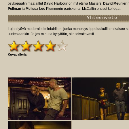
psykopaatin maalaillut
David Harbour
on nyt etsivä Masters,
David Meunier
m
Pullman
ja
Melissa Leo
Plummerin pariskunta, McCallin entiset kollegat.
Yhteenveto
Lujaa lyövä moderni toimintatrilleri, jonka menestys lippuluukuilla ratkaisee 
uudestaankin. Ja jos minulta kysytään, niin toivottavasti.
Kuvagalleria: