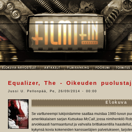
Equalizer, The - Oikeuden puolustaj
Jussi U. Pellonpää
,
Pe, 26/09/2014 - 00:00
Elokuva
Se varttuneempi lukijoistamme saattaa muistaa 1980-luvun puol
amerikkalaisen sarjan
Kutsukaa McCall
, jossa nimihenkilö Rob
arvokkaasti harmaantunut ja vahvalla brittiaksentilla haastellut
kykynsä kovia kokeneiden kanssaeläjien palvelukseen, tarjoten