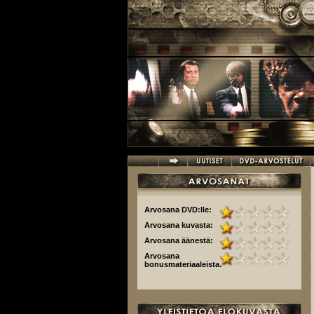
Hyppää pääsisältöön
Arvosana DVD:lle:
Arvosana kuvasta:
Arvosana äänestä:
Arvosana
bonusmateriaaleista: