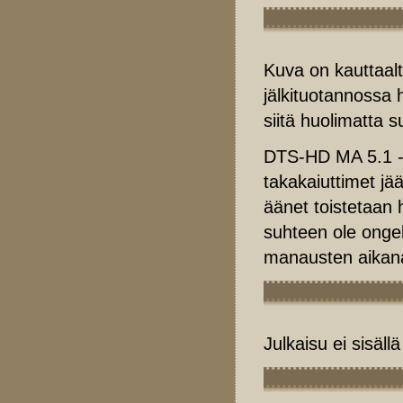
Kuva on kauttaalt
jälkituotannossa 
siitä huolimatta s
DTS-HD MA 5.1 -ra
takakaiuttimet jä
äänet toistetaan h
suhteen ole onge
manausten aikan
Julkaisu ei sisäll