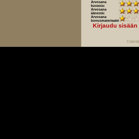
Arvosana
kuvasta:
Arvosana
äänestä:
Arvosana
bonusmateriaaleista:
Kirjaudu sisään
Copyrig