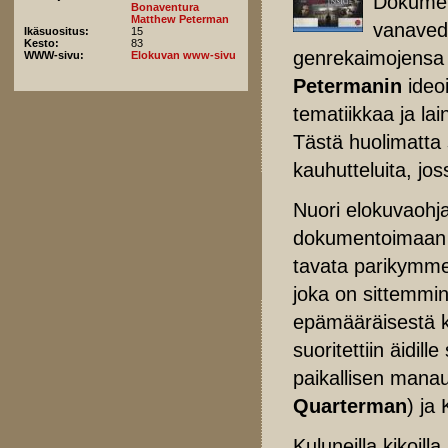
Dokument
Bonaventura
Matthew Peterman
vanaved
Ikäsuositus:
15
Kesto:
83
genrekaimojensa
WWW-sivu:
Elokuvan www-sivu
Petermanin
ideoi
tematiikkaa ja la
Tästä huolimatta 
kauhutteluita, j
Nuori elokuvaohj
dokumentoimaan y
tavata parikymme
joka on sittemmin
epämääräisestä kä
suoritettiin äidi
paikallisen mana
Quarterman
) ja
Kuluneilla kikoill