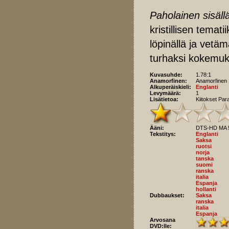
Paholainen sisäll
kristillisen temat
löpinällä ja vetäm
turhaksi kokemuk
Kuvasuhde:
1.78:1
Anamorfinen:
Anamorfinen
Alkuperäiskieli:
Englanti
Levymäärä:
1
Lisätietoa:
Kiitokset Par
Ääni:
DTS-HD MA 5.
Tekstitys:
Englanti
Saksa
ruotsi
norja
tanska
suomi
ranska
italia
Espanja
hollanti
Dubbaukset:
Saksa
ranska
italia
Espanja
Arvosana
DVD:lle: