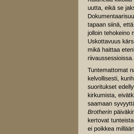
uutta, eikä se jak
Dokumentaarisuut
tapaan siinä, että
jolloin tehokein
Uskottavuus kärsii
mikä haittaa eten
riivaussessioissa.
Tuntemattomat näy
kelvollisesti, kun
suoritukset edell
kirkumista, eivä
saamaan syvyyttä
Brotherin
päiväkir
kertovat tunteista
ei poikkea millää