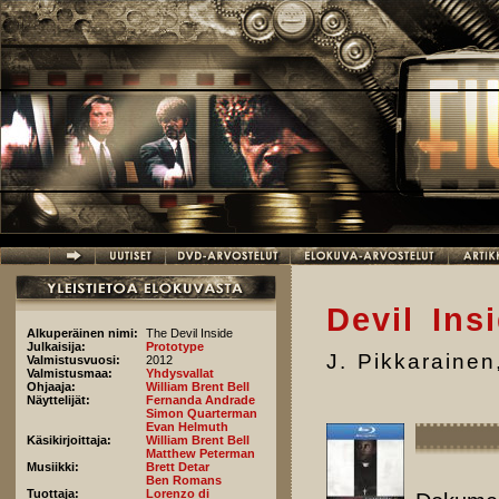
Hyppää pääsisältöön
Devil Ins
Alkuperäinen nimi:
The Devil Inside
Julkaisija:
Prototype
J. Pikkarainen
Valmistusvuosi:
2012
Valmistusmaa:
Yhdysvallat
Ohjaaja:
William Brent Bell
Näyttelijät:
Fernanda Andrade
Simon Quarterman
Evan Helmuth
Käsikirjoittaja:
William Brent Bell
Matthew Peterman
Musiikki:
Brett Detar
Ben Romans
Tuottaja:
Lorenzo di