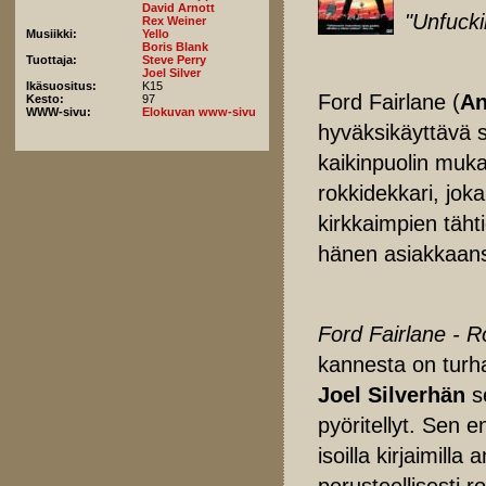
David Arnott
"Unfucki
Rex Weiner
Musiikki:
Yello
Boris Blank
Tuottaja:
Steve Perry
Joel Silver
Ikäsuositus:
K15
Ford Fairlane (
An
Kesto:
97
WWW-sivu:
Elokuvan www-sivu
hyväksikäyttävä so
kaikinpuolin muk
rokkidekkari, jok
kirkkaimpien täh
hänen asiakkaans
Ford Fairlane - R
kannesta on turha
Joel Silverhän
se
pyöritellyt. Sen 
isoilla kirjaimilla
perusteellisesti r