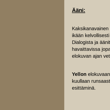
Ääni:
Kaksikanavainen s
ikään kelvollises
Dialogista ja ään
havaittavissa jo
elokuvan ajan ve
Yellon
elokuvaan 
kuullaan runsaas
esittäminä.