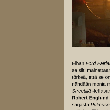
Eihän
Ford Fairla
se silti mainetta
törkeä, että se 
nähdään monia mu
Streetillä
-leffasa
Robert Englund
sarjasta
Pulmuse