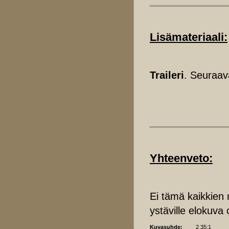
Lisämateriaali:
Traileri
. Seuraav
Yhteenveto:
Ei tämä kaikkien 
ystäville elokuva 
Kuvasuhde:
2.35:1