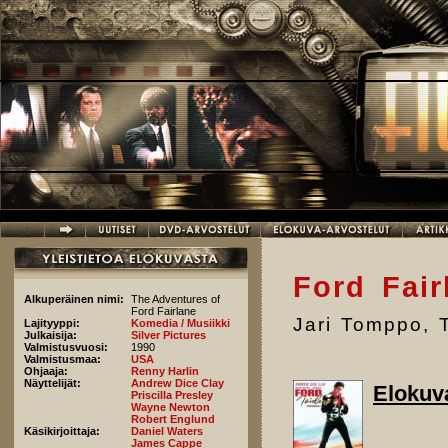
Hyppää pääsisältöön
Ford Fair
Alkuperäinen nimi:
The Adventures of
Ford Fairlane
Jari Tomppo
,
Lajityyppi:
Komedia / Musiikki
Julkaisija:
Silver Pictures
Valmistusvuosi:
1990
Valmistusmaa:
USA
Ohjaaja:
Renny Harlin
Näyttelijät:
Andrew Dice Clay
Elokuv
Priscilla Presley
Wayne Newton
Robert Englund
Käsikirjoittaja:
Daniel Waters
James Cappe