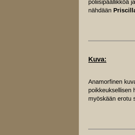
poliisipäällikköä
nähdään
Priscill
Kuva:
Anamorfinen kuva
poikkeuksellisen 
myöskään erotu se