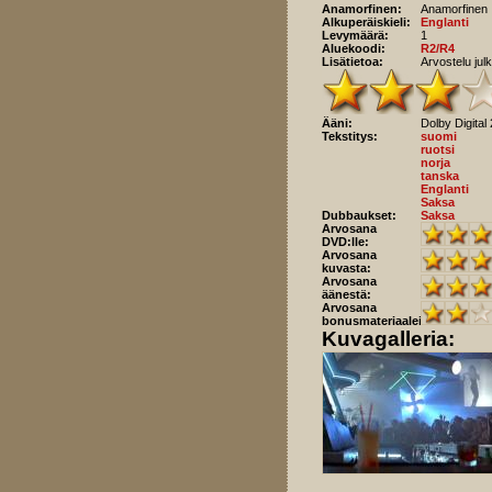
Anamorfinen:
Anamorfinen
Alkuperäiskieli:
Englanti
Levymäärä:
1
Aluekoodi:
R2/R4
Lisätietoa:
Arvostelu ju
Ääni:
Dolby Digital
Tekstitys:
suomi
ruotsi
norja
tanska
Englanti
Saksa
Dubbaukset:
Saksa
Arvosana
DVD:lle:
Arvosana
kuvasta:
Arvosana
äänestä:
Arvosana
bonusmateriaaleista:
Kuvagalleria: