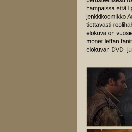
hampaissa että li
jenkkikoomikko A
tiettävästi rooli
elokuva on vuosien
monet leffan fanit
elokuvan DVD -ju