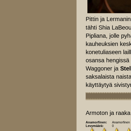
Pittin ja Lermanin
tähti Shia LaBeo
Pipliana, jolle py
kauheuksien kesk
konetuliaseen lail
osansa hengissä 
Waggoner ja
Ste
saksalaista naist
käyttäytyä sivist
Armoton ja raaka
Anamorfinen:
Anamorfinen
Levymäärä:
0