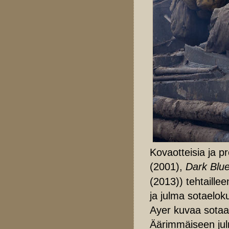
Kovaotteisia ja pr
(2001),
Dark Blu
(2013)) tehtaillee
ja julma sotaeloku
Ayer kuvaa sotaa, 
Äärimmäiseen julm