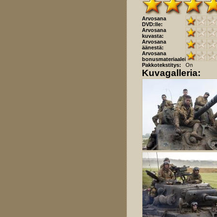
Arvosana
DVD:lle:
Arvosana
kuvasta:
Arvosana
äänestä:
Arvosana
bonusmateriaaleista:
Pakkotekstitys:
On
Kuvagalleria: