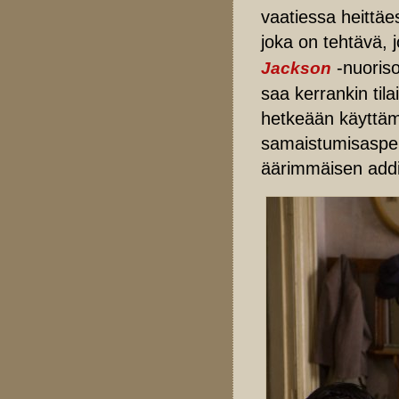
vaatiessa heittäe
joka on tehtävä, 
-nuoriso
Jackson
saa kerrankin tila
hetkeään käyttäm
samaistumisaspek
äärimmäisen addi