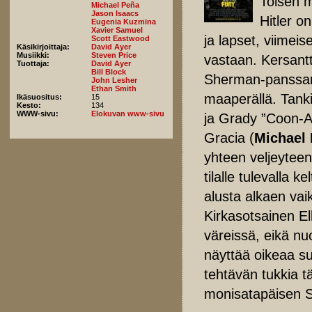
Toisen m
Michael Peña
Jason Isaacs
Hitler o
Eugenia Kuzmina
Xavier Samuel
ja lapset, viimeis
Scott Eastwood
Käsikirjoittaja:
David Ayer
Musiikki:
Steven Price
vastaan. Kersantt
Tuottaja:
David Ayer
Bill Block
Sherman-panssari
John Lesher
Ethan Smith
maaperällä. Tanki
Ikäsuositus:
15
Kesto:
134
WWW-sivu:
Elokuvan www-sivu
ja Grady ”Coon-As
Gracia (
Michael
yhteen veljeyteen
tilalle tulevalla k
alusta alkaen va
Kirkasotsainen El
väreissä, eikä n
näyttää oikeaa s
tehtävän tukkia t
monisatapäisen 