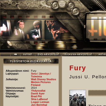
Hyppää pääsisältöön
Fury
Alkuperäinen nimi:
Fury
Lajityyppi:
Sota / Jännitys /
Jussi U. Pell
Toiminta
Julkaisija:
Walt Disney Studios
Motion Pictures
Finland
Valmistusvuosi:
2014
Valmistusmaa:
Yhdysvallat
Ohjaaja:
David Ayer
Näyttelijät:
Brad Pitt
Shia LaBeouf
Logan Lerman
Jon Bernthal