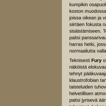
kumpikin osapuoli
koston muodossa.
joissa oikean ja 
siirtäen fokusta 
sisäistämiseen. T
paitsi panssariv
harras hetki, jos
normaaliutta vall
Teknisesti
Fury
o
näköistä elokuvaa
tehnyt pääkuvaaj
klaustrofobian tan
taisteluiden tuho
helvetillisen atm
paitsi jyrisevä ää