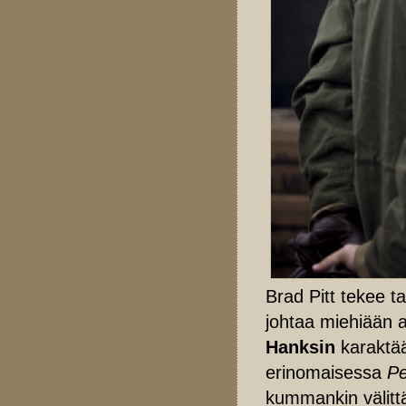
Brad Pitt tekee 
johtaa miehiään 
Hanksin
karaktää
erinomaisessa
Pe
kummankin välittä