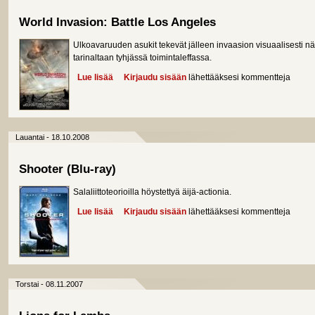
World Invasion: Battle Los Angeles
Ulkoavaruuden asukit tekevät jälleen invaasion visuaalisesti 
tarinaltaan tyhjässä toimintaleffassa.
Lue lisää
about World Invasion: Battle Los Angeles
Kirjaudu sisään
lähettääksesi kommentteja
Lauantai - 18.10.2008
Shooter (Blu-ray)
Salaliittoteorioilla höystettyä äijä-actionia.
Lue lisää
about Shooter (Blu-ray)
Kirjaudu sisään
lähettääksesi kommentteja
Torstai - 08.11.2007