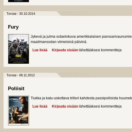
Torstai - 30.10.2014
Fury
Jykevä ja julma sotaelokuva amerikkalaisen panssarivaunumieh
maailmansodan viimeisinä päivinä.
Lue lisää
about Fury
Kirjaudu sisään
lähettääksesi kommentteja
Torstai - 08.11.2012
Poliisit
Tiukka ja katu-uskottava trilleri kahdesta passipoliisista huumek
Lue lisää
about Poliisit
Kirjaudu sisään
lähettääksesi kommentteja