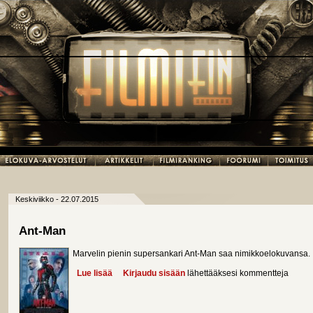
Keskiviikko - 22.07.2015
Ant-Man
Marvelin pienin supersankari Ant-Man saa nimikkoelokuvansa.
Lue lisää
about Ant-Man
Kirjaudu sisään
lähettääksesi kommentteja