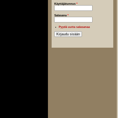
Käyttäjätunnus
*
Salasana
*
Pyydä uutta salasanaa