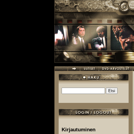
Hyppää pääsisältöön
Etsi
Hakulomake
Kirjautuminen