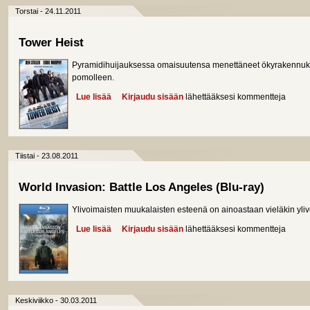
Torstai - 24.11.2011
Tower Heist
Pyramidihuijauksessa omaisuutensa menettäneet ökyrakennuksen
pomolleen.
Lue lisää
about Tower Heist
Kirjaudu sisään
lähettääksesi kommentteja
Tiistai - 23.08.2011
World Invasion: Battle Los Angeles (Blu-ray)
Ylivoimaisten muukalaisten esteenä on ainoastaan vieläkin yli
Lue lisää
about World Invasion: Battle Los Angeles (Blu-ray)
Kirjaudu sisään
lähettääksesi kommentteja
Keskiviikko - 30.03.2011