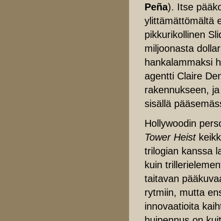
Peña
). Itse pää
ylittämättömältä 
pikkurikollinen Sli
miljoonasta dolla
hankalammaksi ho
agentti Claire D
rakennukseen, ja t
sisällä pääsemäss
Hollywoodin pers
Tower Heist
keikk
trilogian kanssa
kuin trillerieleme
taitavan pääkuv
rytmiin, mutta en
innovaatioita kai
huipennus on kuit