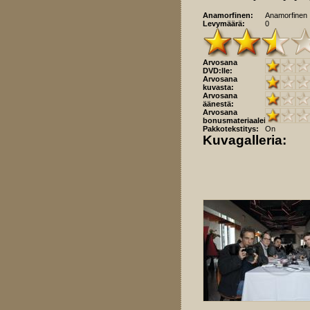
Anamorfinen:
Anamorfinen
Levymäärä:
0
Arvosana
DVD:lle:
Arvosana
kuvasta:
Arvosana
äänestä:
Arvosana
bonusmateriaaleista:
Pakkotekstitys:
On
Kuvagalleria: