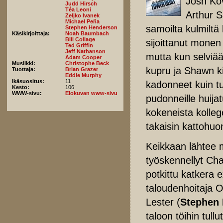
Josh Ko
Judd Hirsch
Téa Leoni
Arthur 
Zeljko Ivanek
Michael Peña
samoilta kulmiltä
Stephen Henderson
Käsikirjoittaja:
Noah Baumbach
Bill Collage
sijoittanut monen
Ted Griffin
Jeff Nathanson
mutta kun selviää,
Adam Cooper
Musiikki:
Christophe Beck
kupru ja Shawn ki
Tuottaja:
Brian Grazer
Eddie Murphy
Ikäsuositus:
11
kadonneet kuin tu
Kesto:
106
WWW-sivu:
Elokuvan www-sivu
pudonneille huija
kokeneista kolle
takaisin kattohuo
Keikkaan lähtee
työskennellyt Cha
potkittu katkera 
taloudenhoitaja 
Lester (
Stephen
taloon töihin tull