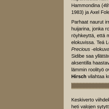
Hammondina (
48
1983) ja Axel Fol
Parhaat naurut i
huijarina, jonka
röyhkeyttä, että 
elokuvissa. Teá L
Precious
-elokuva
Sidibe saa yllättä
aksentilla haast
lämmin roolityö o
Hirsch
vilahtaa k
Keskiverto viihde
heti valojen sytytt