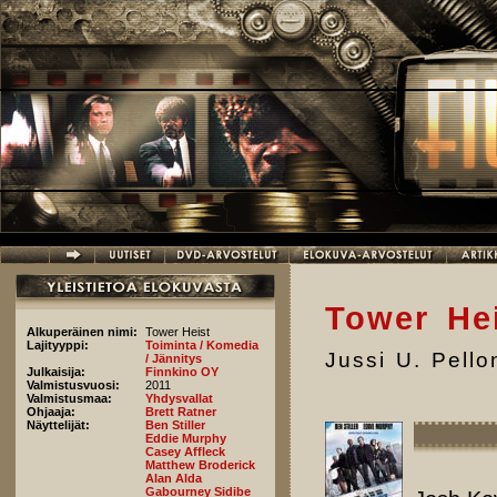
Hyppää pääsisältöön
Tower He
Alkuperäinen nimi:
Tower Heist
Lajityyppi:
Toiminta / Komedia
Jussi U. Pell
/ Jännitys
Julkaisija:
Finnkino OY
Valmistusvuosi:
2011
Valmistusmaa:
Yhdysvallat
Ohjaaja:
Brett Ratner
Näyttelijät:
Ben Stiller
Eddie Murphy
Casey Affleck
Matthew Broderick
Alan Alda
Gabourney Sidibe