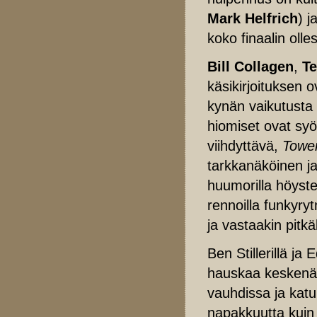
Mark Helfrich
) j
koko finaalin oll
Bill Collagen
,
Te
käsikirjoituksen o
kynän vaikutusta
hiomiset ovat syö
viihdyttävä,
Tower
tarkkanäköinen ja
huumorilla höyst
rennoilla funkyryt
ja vastaakin pitkäl
Ben Stillerillä ja
hauskaa keskenää
vauhdissa ja kat
napakkuutta kuin