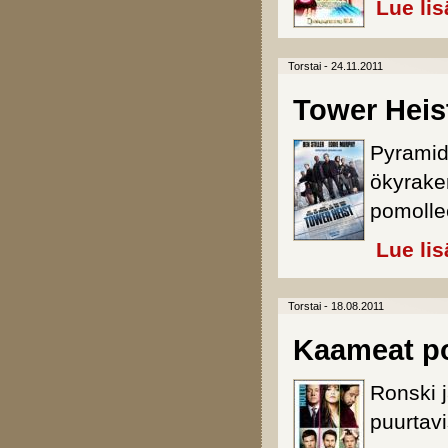
Lue lis
Torstai - 24.11.2011
Tower Heis
Pyramid
ökyraken
pomolle
Lue lis
Torstai - 18.08.2011
Kaameat p
Ronski 
puurtavi