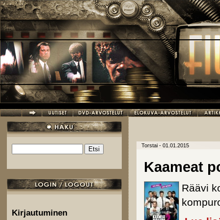
Hyppää pääsisältöön
Torstai - 01.01.2015
Etsi
Hakulomake
Kaameat p
Räävi k
kompuro
Kirjautuminen