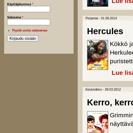
Lue lis
Käyttäjätunnus
*
Salasana
*
Perjantai - 01.08.2014
Hercules
Pyydä uutta salasanaa
Kökkö ja
Herkulee
puristet
Lue lis
Keskiviikko - 28.03.2012
Kerro, kerr
Grimmin 
näyttävä