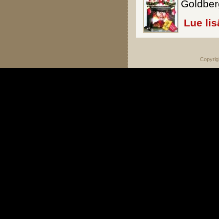
Goldber
Lue lis
Copyrig