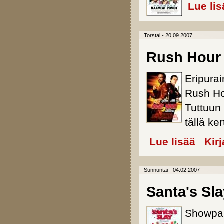
Lue lis
Torstai - 20.09.2007
Rush Hour
Eripurai
Rush Ho
Tuttuun 
tällä ke
Lue lisää
about Rus
Kir
Sunnuntai - 04.02.2007
Santa's Sla
Showpai