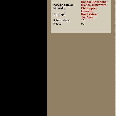
Donald Sutherland
Käsikirjoittaja:
Michael Markowitz
Musiikki:
Christopher
Lennertz
Tuottaja:
Brett Ratner
Jay Stern
Ikäsuositus:
13
Kesto:
99