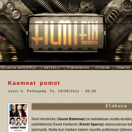
Kaameat pomot
Jussi U. Pellonpää
,
To, 18/08/2011 - 00:00
Elokuva
Nick Hendricks (
Jason Bateman
) on kahdeksan vuotta kestäny
päällikkönsä David Harkenin (
Kevin Spacey
) alaisuudessa ky
ylennystä. Mutta kun Harken kaiken munille potkimisen jälke