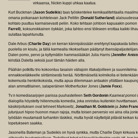
virkaansa, Nickin kuppi uhkaa kaatua.
Kurt Buckman (
Jason Sudeikis
) taas työskentelee kemikaalitehtaalla maail
omana poikanaan kohtelevan Jack Pellitin (
Donald Sutherland
) alaisuudessa
kohtalo puuttuu karmaisevasti peliin. Koko tehtaan johtoon kapuaakin pomon 
Farrell
), koksunokkainen öykkäri, joka tahtoo ensi töikseen erottaa kaikki lih
sulattaa tapahtunutta.
Dale Arbus (
Charlie Day
) on kerran kännipäissään erehtynyt kapakasta tulles
puolella on koulu, ja tällä karmealla rikoksellaan päätynyt itsensäpaljastelijana
Dalen pomo, pervo ja kyltymätön hammaslääkäri Julia Harris (
Jennifer Anist
kiristää Dalelta seksiä juuri tämän häiden alla.
Päähän potkittu trio kokoontuu tasaisin väliajoin iltakaljoilleen ja suunnitelma
ennakkoeläkkeelle siirtämisestä herää. Nörttimäisellä kolmikolla ei tietenkää
kokemusta henkirikoksista, mutta apua dilemmaan antaakin yllättäen kaupung
alan ammattilainen, salaperäinen Motherfucker Jones (
Jamie Foxx
).
Tv:n komediasarjojen parissa puuhastelleen
Seth Gordonin
Kaameat pomot
o
dialogilla höystetty hiilenmusta komedia, joka onnistuu kuitenkin huvittamaan
käsikirjoituksen ovat tehneet Markowitz,
Jonathan M. Goldstein
ja
John Fran
jutunjuuri hipoo huonon maun rajoja, mutta toisen perversio voi aina olla jon
lyödään muutamasti turhankin läskiksi, mutta hyvät näyttelijät pitävät keikan
lopetukseen saakka.
Jasoneilla Bateman ja Sudeikis on hyvä synkka, mutta Charlie Dayn kirkuva 