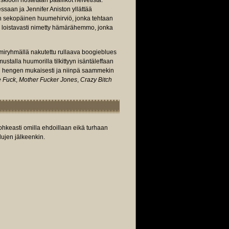
eskiöön nostetaan päälliköt helvetistä.
ssaan ja Jennifer Aniston yllättää
lin sekopäinen huumehirviö, jonka tehtaan
n loistavasti nimetty hämärähemmo, jonka
miryhmällä nakutettu rullaava boogieblues
ustalla huumorilla tilkittyyn isäntäleffaan
an hengen mukaisesti ja niinpä saammekin
e Fuck
,
Mother Fucker Jones
,
Crazy Bitch
rohkeasti omilla ehdoillaan eikä turhaan
ujen jälkeenkin.