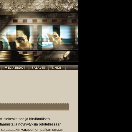
t itsekeskeisen ja hirviömäisen
ttäämistä ja nöyryytyksiä odotellessaan
en sulauttaakin varapomon paikan omaan