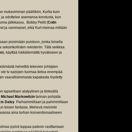
man mukavimman päällikön, Kurtia kuin
 ja odottelee asemansa korotusta, kun
oma jälkikasvu, Bobby Pellit (
Colin
avat ja vammaiset, eikä Kurt meinaa millään
saan pissimään puistoon, jonka toisella
 seksirikollisten rekisteriin. Tätä seikkaa
on
), käyttää häikäilemättä hyväkseen ja
 elämästä helvettiä tekevien johtajien
n ole tv-sarjojen tuomaa tietoa enempää
in vaarallisimmasta kapakasta löydetty
n lapsellisen alatyylinen ja törkeällä
.
Michael Markowitzin
tarinan pohjalta
cis Daley
. Parhaimmillaan ja pahimmillaan
kun toisen fantasia. Mehevä meininki
 kasassa aina turhan konventionaaliseen
kolmas pyörä tuppaa paikoin rasittamaan