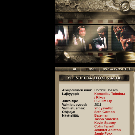
Hyppää pääsisältöön
Alkuperäinen nimi:
Horrible Bosses
Lajityyppi:
Komedia / Toiminta
/ Rikos
Julkaisija:
FS Film Oy
Valmistusvuosi:
2011
Valmistusmaa:
Yhdysvallat
Ohjaaja:
Seth Gordon
Näyttelijät:
Bateman
Jason Sudeikis
Kevin Spacey
Colin Farrell
Jennifer Aniston
Jamie Foxx