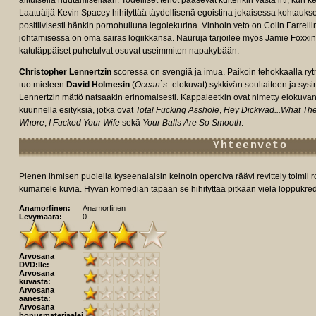
alituisella huutamisellaan. Todelliset tehot pääsevät kuitenkin vasta irti, kun k
Laatuäijä Kevin Spacey hihityttää täydellisenä egoistina jokaisessa kohtaukse
positiivisesti hänkin pornohulluna legolekurina. Vinhoin veto on Colin Farrel
johtamisessa on oma sairas logiikkansa. Nauruja tarjoilee myös Jamie Foxxi
katuläppäiset puhetulvat osuvat useimmiten napakybään.
Christopher Lennertzin
scoressa on svengiä ja imua. Paikoin tehokkaalla ryt
tuo mieleen
David Holmesin
(
Ocean`s
-elokuvat) sykkivän soultaiteen ja sysim
Lennertzin mättö natsaakin erinomaisesti. Kappaleetkin ovat nimetty elokuv
kuunnella esityksiä, jotka ovat
Total Fucking Asshole
,
Hey Dickwad...What Th
Whore
,
I Fucked Your Wife
sekä
Your Balls Are So Smooth
.
Yhteenveto
Pienen ihmisen puolella kyseenalaisin keinoin operoiva räävi revittely toimii 
kumartele kuvia. Hyvän komedian tapaan se hihityttää pitkään vielä loppukred
Anamorfinen:
Anamorfinen
Levymäärä:
0
Arvosana
DVD:lle:
Arvosana
kuvasta:
Arvosana
äänestä:
Arvosana
bonusmateriaaleista: