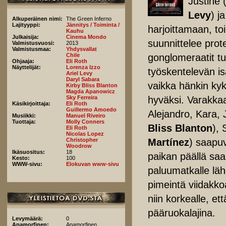
Justine 
Levy
) j
Alkuperäinen nimi:
The Green Inferno
Lajityyppi:
Jännitys / Toiminta /
harjoittamaan, t
Kauhu
Julkaisija:
Cinema Mondo
suunnittelee prot
Valmistusvuosi:
2013
Valmistusmaa:
Yhdysvallat
gonglomeraatit t
Chile
Ohjaaja:
Eli Roth
Näyttelijät:
Lorenza Izzo
työskentelevän is
Ariel Levy
Daryl Sabara
vaikka hänkin kyk
Kirby Bliss Blanton
Magda Apanowicz
hyväksi. Varakkaa
Sky Ferreira
Käsikirjoittaja:
Eli Roth
Guillermo Amoedo
Alejandro, Kara, 
Musiikki:
Manuel Riveiro
Tuottaja:
Molly Conners
Bliss Blanton
),
Eli Roth
Nicolas Lopez
Martínez
) saapu
Christopher
Woodrow
Ikäsuositus:
18
paikan päällä sa
Kesto:
100
WWW-sivu:
Elokuvan www-sivu
paluumatkalle lä
pimeintä viidakko
niin korkealle, et
pääruokalajina.
Levymäärä:
0
Anamorfinen:
Anamorfinen