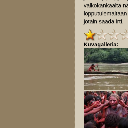
valkokankaalta nä
lopputulemaltaan
jotain saada irti.
Kuvagalleria: