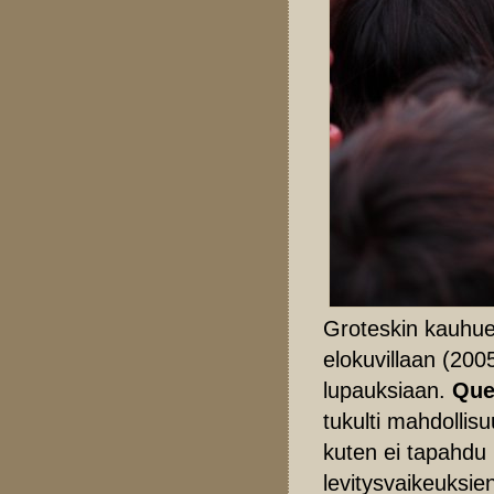
Groteskin kauhue
elokuvillaan (200
lupauksiaan.
Que
tukulti mahdollis
kuten ei tapahdu
levitysvaikeuksie