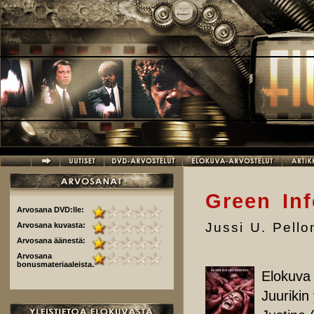
Hyppää pääsisältöön
Green Inf
Arvosana DVD:lle:
Jussi U. Pell
Arvosana kuvasta:
Arvosana äänestä:
Arvosana
bonusmateriaaleista:
Elokuva
Juurikin