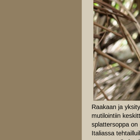
Raakaan ja yksity
mutilointiin keski
splattersoppa on 
Italiassa tehtaill