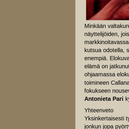
Minkään valtakun
näyttelijöiden, jo
markkinoitavassa
kutsua odotella, 
enempiä. Elokuva
elämä on jatkunut
ohjaamassa elo
toimineen Callana
fokukseen nousev
Antonieta Pari
k
Yhteenveto
Yksinkertaisesti 
jonkun jopa pyör