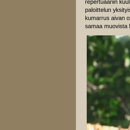
repertuaariin kuu
paloittelun yksit
kumarrus aivan om
samaa muovista la