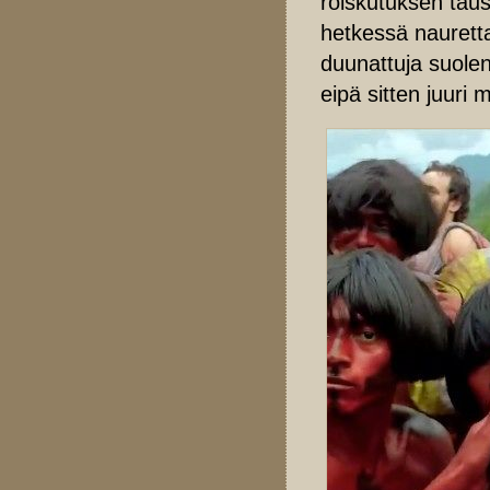
roiskutuksen tau
hetkessä naurettav
duunattuja suolen
eipä sitten juuri 