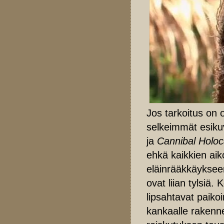
Jos tarkoitus on 
selkeimmät esiku
ja
Cannibal Holo
ehkä kaikkien aik
eläinrääkkäyksee
ovat liian tylsiä
lipsahtavat paikoi
kankaalle rakenne