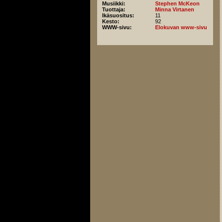
Musiikki:
Stephen McKeon
Tuottaja:
Minna Virtanen
Ikäsuositus:
11
Kesto:
92
WWW-sivu:
Elokuvan www-sivu