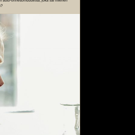
in auto-onnettomuudesta, joka sai miehen
n?