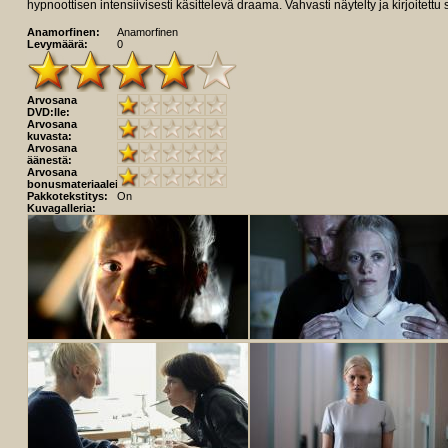
hypnoottisen intensiivisesti käsittelevä draama. Vahvasti näytelty ja kirjoitett
Anamorfinen:
Anamorfinen
Levymäärä:
0
Arvosana
DVD:lle:
Arvosana
kuvasta:
Arvosana
äänestä:
Arvosana
bonusmateriaaleista:
Pakkotekstitys:
On
Kuvagalleria: