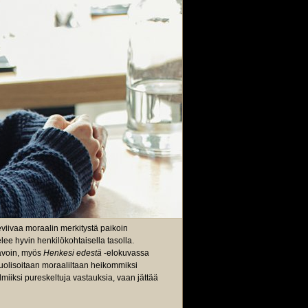
eviivaa moraalin merkitystä paikoin
lee hyvin henkilökohtaisella tasolla.
avoin, myös
Henkesi edestä
-elokuvassa
puolisoitaan moraaliltaan heikommiksi
lmiiksi pureskeltuja vastauksia, vaan jättää