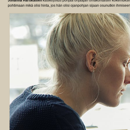
Johanna Hartikaisen
käsikirjoitus pohjaa ohjaajan omakohtaisiin kokemuksi
pohtimaan mikä olisi hinta, jos hän olisi ojanpohjan sijaan osunutkin ihmisee