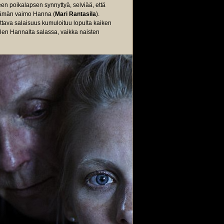
en poikalapsen synnyttyä, selviää, että
tämän vaimo Hanna (
Mari Rantasila
).
ttava salaisuus kumuloituu lopulta kaiken
olen Hannalta salassa, vaikka naisten