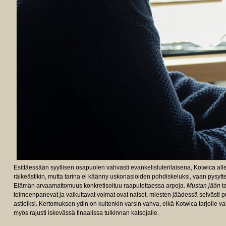
Esittäessään syyllisen osapuolen vahvasti evankelisluterilaisena, Kotwica all
räikeästikin, mutta tarina ei käänny uskonasioiden pohdiskeluksi, vaan pysytte
Elämän arvaamattomuus konkretisoituu raaputettaessa arpoja.
Mustan jään
t
toimeenpanevat ja vaikuttavat voimat ovat naiset, miesten jäädessä selvästi 
astioiksi. Kertomuksen ydin on kuitenkin varsin vahva, eikä Kotwica tarjoile va
myös rajusti iskevässä finaalissa tulkinnan katsojalle.