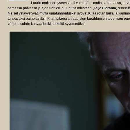
Laurin mukaan kyseessä oli vain eläin, mutta sairaalassa, terve
samassa paikassa yliajon uhriksi joutunutta miestään (
Teijo Eloranta
) suree 
Naiset ystävystyvät, mutta omatunnontuskat syövät Kiiaa rotan lailla ja kammo
tuhoavaksi painolastiksi, Kiian pitäessä traagisten tapahtumien todellisen pu
välinen suhde kasvaa hetki hetkeltä syvemmäksi.