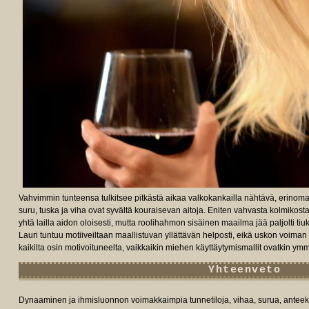
Vahvimmin tunteensa tulkitsee pitkästä aikaa valkokankailla nähtävä, erinoma
suru, tuska ja viha ovat syvältä kouraisevan aitoja. Eniten vahvasta kolmikos
yhtä lailla aidon oloisesti, mutta roolihahmon sisäinen maailma jää paljolti t
Lauri tuntuu motiiveiltaan maallistuvan yllättävän helposti, eikä uskon voi
kaikilta osin motivoituneelta, vaikkaikin miehen käyttäytymismallit ovatkin ymmä
Yhteenveto
Dynaaminen ja ihmisluonnon voimakkaimpia tunnetiloja, vihaa, surua, anteek