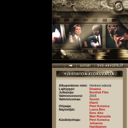
Hyppää pääsisältöön
Alkuperäinen nimi:
Henkesi edestä
Lajityyppi:
Draama
Julkaisija:
Nordisk Film
Valmistusvuosi:
2015
Valmistusmaa:
Suomi
Irlanti
Ohjaaja:
Petri Kotwica
Näyttelijät:
Laura Birn
Eero Aho
Mari Rantasila
Käsikirjoittaja:
Petri Kotwica
Johanna
Hartikainen