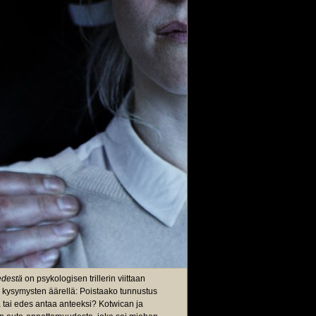
edestä
on psykologisen trillerin viittaan
 kysymysten äärellä: Poistaako tunnustus
da tai edes antaa anteeksi? Kotwican ja