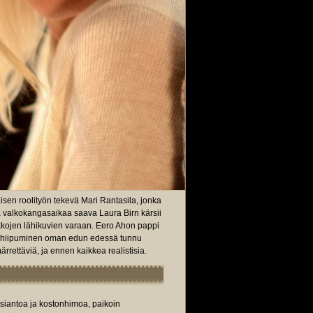
isen roolityön tekevä Mari Rantasila, jonka
ta valkokangasaikaa saava Laura Birn kärsii
iukkojen lähikuvien varaan. Eero Ahon pappi
man hiipuminen oman edun edessä tunnu
rrettäviä, ja ennen kaikkea realistisia.
siantoa ja kostonhimoa, paikoin