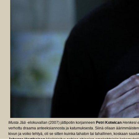
Musta Jää
-elokuvallan (2007) jättipotin korjanneen
Petri Kotwican
Henkesi 
verhottu draama anteeksiannosta ja katumuksesta. Siinä ollaan äärimmäisten
kivun ja voiko tehtyä, oli se sitten kuinka tahaton tai tahallinen, koskaan saa