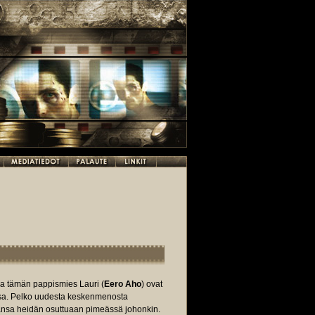
 ja tämän pappismies Lauri (
Eero Aho
) ovat
assa. Pelko uudesta keskenmenosta
ntansa heidän osuttuaan pimeässä johonkin.