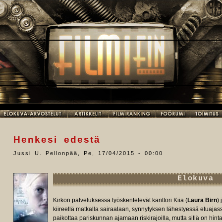
Henkesi edestä
Jussi U. Pellonpää
,
Pe, 17/04/2015 - 00:00
Elokuva
Kirkon palveluksessa työskentelevät kanttori Kiia (
Laura Birn
)
kiireellä matkalla sairaalaan, synnytyksen lähestyessä etuaj
paikottaa pariskunnan ajamaan riskirajoilla, mutta sillä on hi