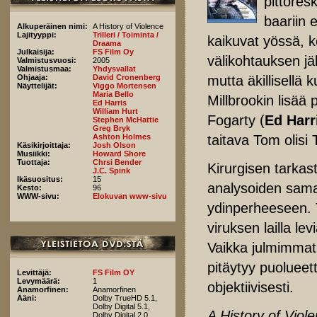
pittores
baariin 
Alkuperäinen nimi:
A History of Violence
Lajityyppi:
Trilleri / Toiminta /
kaikuvat yössä, k
Draama
Julkaisija:
FS Film Oy
välikohtauksen j
Valmistusvuosi:
2005
Valmistusmaa:
Yhdysvallat
mutta äkillisellä
Ohjaaja:
David Cronenberg
Näyttelijät:
Viggo Mortensen
Maria Bello
Millbrookin lisää
Ed Harris
William Hurt
Fogarty (
Ed Harr
Stephen McHattie
Greg Bryk
taitava Tom olisi
Ashton Holmes
Käsikirjoittaja:
Josh Olson
Musiikki:
Howard Shore
Tuottaja:
Chrsi Bender
Kirurgisen tarkas
J.C. Spink
Ikäsuositus:
15
analysoiden sama
Kesto:
96
WWW-sivu:
Elokuvan www-sivu
ydinperheeseen. T
viruksen lailla le
Vaikka julmimmat
pitäytyy puolueet
Levittäjä:
FS Film OY
Levymäärä:
1
objektiivisesti.
Anamorfinen:
Anamorfinen
Ääni:
Dolby TrueHD 5.1,
Dolby Digital 5.1,
A History of Viol
Dolby Digital 2.0