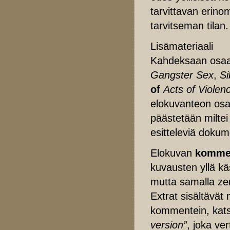
tarvittavan erino
tarvitseman tilan.
Lisämateriaali
Kahdeksaan osaa
Gangster Sex
,
Si
of
Acts of Violen
elokuvanteon osa
päästetään miltei
esitteleviä dokume
Elokuvan
kommen
kuvausten yllä kä
mutta samalla zen
Extrat sisältävä
kommentein, ka
version”
, joka ve