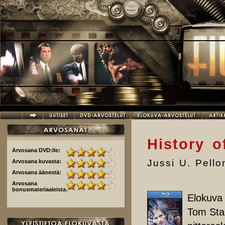
Hyppää pääsisältöön
History o
Arvosana DVD:lle:
Jussi U. Pell
Arvosana kuvasta:
Arvosana äänestä:
Arvosana
bonusmateriaaleista:
Elokuva
Tom Stal