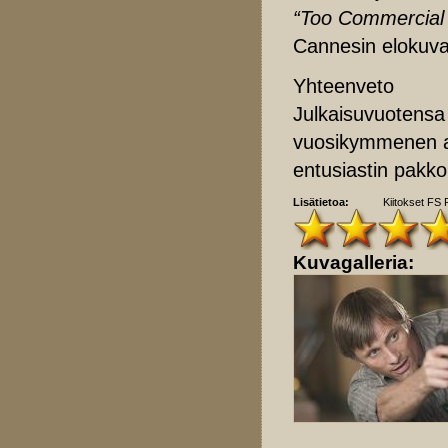
“Too Commercial
Cannesin elokuva
Yhteenveto
Julkaisuvuotensa
vuosikymmenen 
entusiastin pakko
Lisätietoa:
Kiitokset FS 
Kuvagalleria: