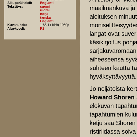
Alkuperäiskieli:
Englanti
maailmankuva ja 
Tekstitys:
suomi
ruotsi
norja
aloituksen minuut
tanska
Englanti
moniselitteisyyde
Kuvasuhde:
1.85:1 (16:9) 1080p
Aluekoodi:
R2
langat ovat suve
käsikirjoitus poh
sarjakuvaromaanii
aiheeseensa syvä
suhteen kautta ta
hyväksyttävyyttä.
Jo neljätoista ke
Howard Shoren
elokuvan tapahtu
tapahtumien kulun
ketju saa Shoren 
ristiriidassa soi