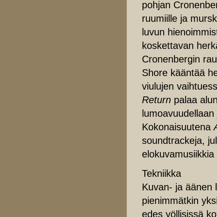
pohjan Cronenberg
ruumiille ja murs
luvun hienoimmist
koskettavan herkä
Cronenbergin rauh
Shore kääntää he
viulujen vaihtue
Return
palaa alun 
lumoavuudellaan j
Kokonaisuutena
soundtrackeja, ju
elokuvamusiikkia
Tekniikka
Kuvan- ja äänen l
pienimmätkin yksi
edes yöllisissä k