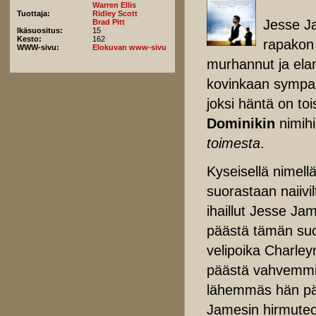
Warren Ellis
Tuottaja:
Ridley Scott
Jesse Ja
Brad Pitt
Ikäsuositus:
15
Kesto:
162
rapakon 
WWW-sivu:
Elokuvan www-sivu
murhannut ja elan
kovinkaan sympaat
joksi häntä on t
Dominikin
nimihi
toimesta
.
Kyseisellä nimell
suorastaan naiivi
ihaillut Jesse Jam
päästä tämän su
velipoika Charley
päästä vahvemmin
lähemmäs hän pää
Jamesin hirmuteot