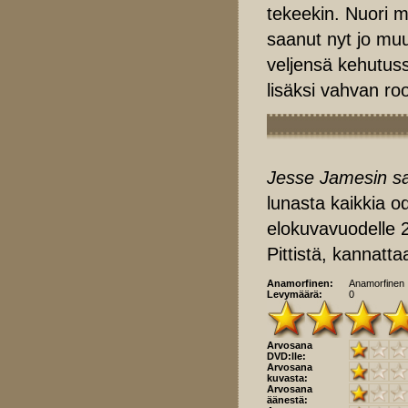
tekeekin. Nuori m
saanut nyt jo mu
veljensä kehutus
lisäksi vahvan ro
Jesse Jamesin sa
lunasta kaikkia od
elokuvavuodelle 2
Pittistä, kannatt
Anamorfinen:
Anamorfinen
Levymäärä:
0
Arvosana
DVD:lle:
Arvosana
kuvasta:
Arvosana
äänestä: