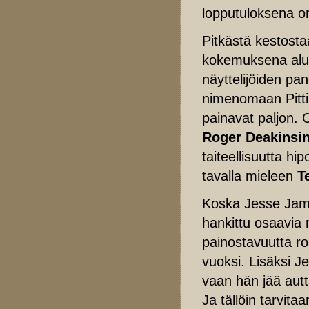
lopputuloksena on
Pitkästä kestosta
kokemuksena alust
näyttelijöiden pan
nimenomaan Pitti
painavat paljon. 
Roger Deakinsi
taiteellisuutta h
tavalla mieleen
T
Koska Jesse Jame
hankittu osaavia n
painostavuutta roo
vuoksi. Lisäksi J
vaan hän jää aut
Ja tällöin tarvita