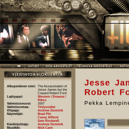
Hyppää pääsisältöön
Jesse Ja
Alkuperäinen nimi:
The Assassination of
Robert Fo
Jesse James byt the
Coward Robert Ford
Lajityyppi:
Western / Draama /
Rikos
Pekka Lempin
Valmistusvuosi:
2007
Valmistusmaa:
Yhdysvallat
Ohjaaja:
Andrew Dominik
Näyttelijät:
Brad Pitt
Casey Affleck
Sam Rockwell
Käsikirjoittaja:
Andrew Dominik
Musiikki:
Nick Cave