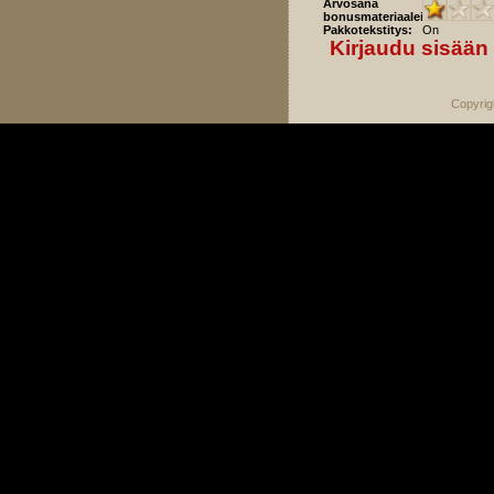
Arvosana
bonusmateriaaleista:
Pakkotekstitys:
On
Kirjaudu sisään
Copyrig