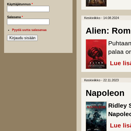
Käyttäjätunnus
*
Salasana
*
Keskiviikko - 14.08.2024
Alien: Rom
Pyydä uutta salasanaa
Puhtaan
palaa or
Lue lis
Keskiviikko - 22.11.2023
Napoleon
Ridley 
Napole
Lue lis