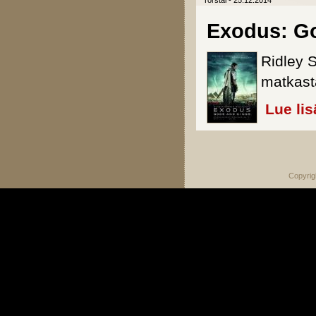
Torstai - 25.12.2014
Exodus: G
Ridley 
matkast
Lue lis
Sivut
Copyrig