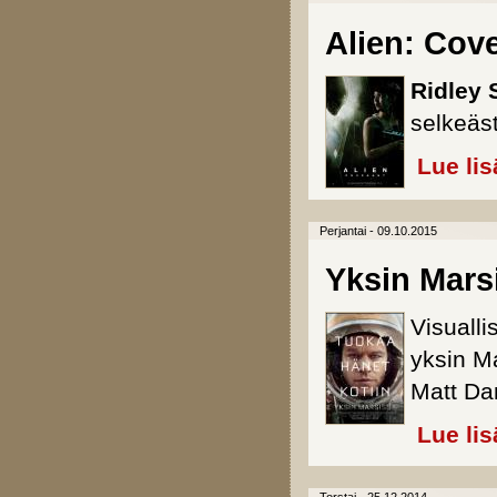
Alien: Cov
Ridley 
selkeäst
Lue lis
Perjantai - 09.10.2015
Yksin Mars
Visualli
yksin Ma
Matt Da
Lue lis