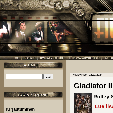
Hyppää pääsisältöön
Keskiviikko - 13.11.2024
Etsi
Hakulomake
Gladiator II
Ridley 
Lue lis
Kirjautuminen