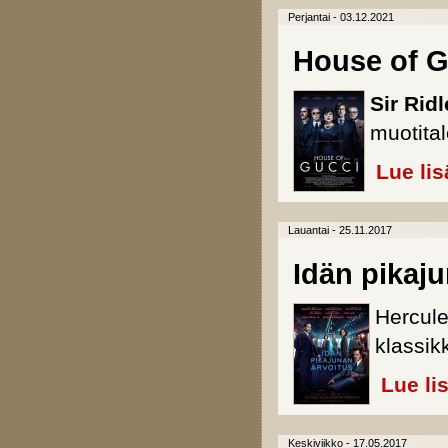
Perjantai - 03.12.2021
House of G
Sir Ridl
muotital
Lue lis
Lauantai - 25.11.2017
Idän pikaj
Hercule
klassik
Lue li
Keskiviikko - 17.05.2017