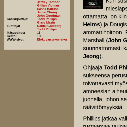
Kun susi
Jeffrey Tambor
Gillian Vigman
mieslaps
Sasha Barrese
Jamie Chung
ottamatta, on kiin
John Goodman
Käsikirjoittaja:
Todd Phillips
Graig Mazin
Helms
) ja Dougis
Tuottaja:
Daniel Goldberg
Todd Phillips
ammattihoitoon. 
Ikäsuositus:
11
Kesto:
100
Marshall (
John 
WWW-sivu:
Elokuvan www-sivu
suunnattomasti ka
Jeong
).
Ohjaaja
Todd Phi
sukseensa perust
toivottavasti my
amneesian aiheutt
juonella, johon se
räävittömyyksiä.
Phillips jatkaa val
rustaamaa tarinaa