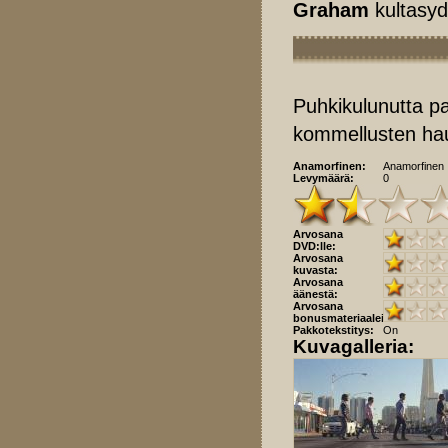
Graham
kultasyd
Puhkikulunutta pa
kommellusten ha
Anamorfinen:
Anamorfinen
Levymäärä:
0
Arvosana
DVD:lle:
Arvosana
kuvasta:
Arvosana
äänestä:
Arvosana
bonusmateriaaleista:
Pakkotekstitys:
On
Kuvagalleria: