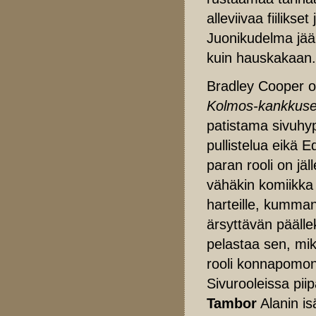
alleviivaa fiilikse
Juonikudelma jää 
kuin hauskakaan.
Bradley Cooper on
Kolmos-kankkus
patistama sivuhyp
pullistelua eikä 
paran rooli on jäl
vähäkin komiikka 
harteille, kumman
ärsyttävän päälle
pelastaa sen, mik
rooli konnapomona
Sivurooleissa pi
Tambor
Alanin is