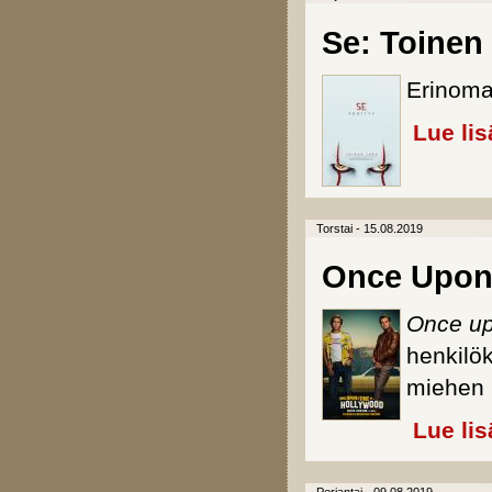
Se: Toinen
Erinom
Lue lis
Torstai - 15.08.2019
Once Upon 
Once up
henkilö
miehen 
Lue lis