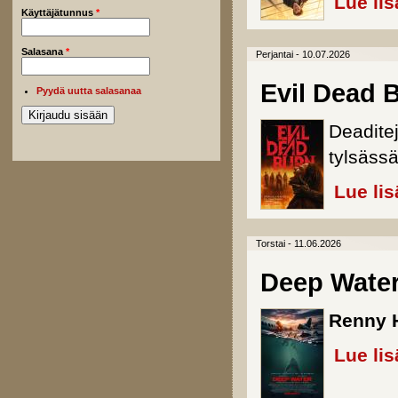
Lue lis
Käyttäjätunnus
*
Salasana
*
Perjantai - 10.07.2026
Evil Dead 
Pyydä uutta salasanaa
Deaditej
tylsäss
Lue lis
Torstai - 11.06.2026
Deep Wate
Renny 
Lue lis