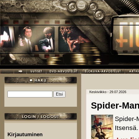
Hyppää pääsisältöön
Keskiviikko - 29.07.2026
Etsi
Hakulomake
Spider-Ma
Spider-
Itsensä.
Kirjautuminen