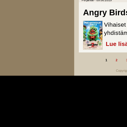
Perjantai - 09.08.2019
Angry Bird
Vihaiset
yhdistä
Lue lis
1
2
Sivut
Copyrig